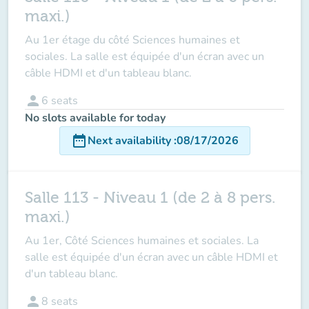
maxi.)
Au 1er étage du côté Sciences humaines et
sociales. La salle est équipée d'un écran avec un
câble HDMI et d'un tableau blanc.
person
6
seats
No slots available for today
date_range
Next availability
:
08/17/2026
Salle 113 - Niveau 1 (de 2 à 8 pers.
maxi.)
Au 1er, Côté Sciences humaines et sociales. La
salle est équipée d'un écran avec un câble HDMI et
d'un tableau blanc.
person
8
seats