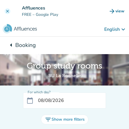
Go to main content
Affluences
arrow_forward
view
clear
(new t
FREE
– Google Play
keyboard_arrow_down
English
arrow_left
Booking
Back to:
Group study rooms
BU La Rochelle
For which day?
calendar_today
filter_list
Show more filters