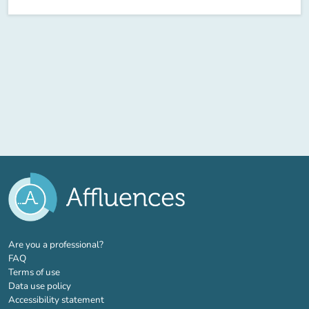
(new tab)
Are you a professional?
FAQ
Terms of use
Data use policy
Accessibility statement