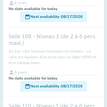
person
8
seats
No slots available for today
date_range
Next availability
:
08/17/2026
Salle 108 - Niveau 1 (de 2 à 6 pers.
maxi.)
Au 1er, côté Sciences humaines et sociales - La
salle est équipée d'un écran avec un câble HDMI et
d'un tableau blanc.
person
6
seats
No slots available for today
date_range
Next availability
:
08/17/2026
Salle 110 - Niveau 1 (de 2 à 6 pers.