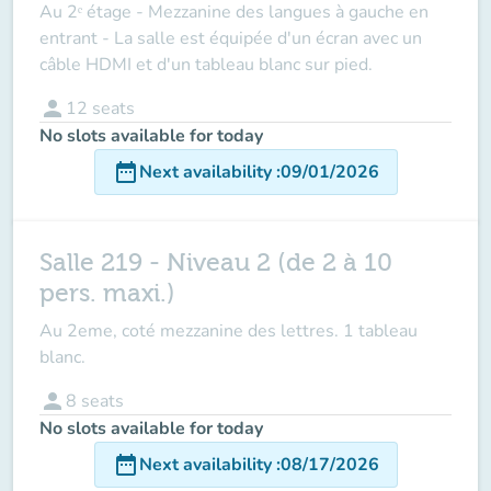
Au 2ᵉ étage - Mezzanine des langues à gauche en
entrant - La salle est équipée d'un écran avec un
câble HDMI et d'un tableau blanc sur pied.
person
12
seats
No slots available for today
date_range
Next availability
:
09/01/2026
Salle 219 - Niveau 2 (de 2 à 10
pers. maxi.)
Au 2eme, coté mezzanine des lettres. 1 tableau
blanc.
person
8
seats
No slots available for today
date_range
Next availability
:
08/17/2026