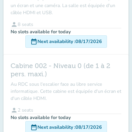
un écran et une caméra. La salle est équipée d'un
câble HDMI et USB.
person
8
seats
No slots available for today
date_range
Next availability
:
08/17/2026
Cabine 002 - Niveau 0 (de 1 à 2
pers. maxi.)
Au RDC sous l'escalier face au libre service
informatique. Cette cabine est équipée d'un écran et
d'un câble HDMI.
person
2
seats
No slots available for today
date_range
Next availability
:
08/17/2026