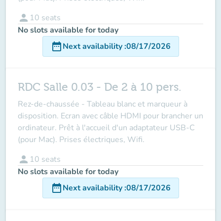
person
10
seats
No slots available for today
date_range
Next availability
:
08/17/2026
RDC Salle 0.03 - De 2 à 10 pers.
Rez-de-chaussée - Tableau blanc et marqueur à
disposition. Ecran avec câble HDMI pour brancher un
ordinateur. Prêt à l'accueil d'un adaptateur USB-C
(pour Mac). Prises électriques, Wifi.
person
10
seats
No slots available for today
date_range
Next availability
:
08/17/2026