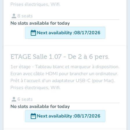
Prises électriques, Wifi.
person
8
seats
No slots available for today
date_range
Next availability
:
08/17/2026
ETAGE Salle 1.07 - De 2 à 6 pers.
1er étage - Tableau blanc et marqueur à disposition.
Ecran avec câble HDMI pour brancher un ordinateur.
Prêt à l'accueil d'un adaptateur USB-C (pour Mac).
Prises électriques, Wifi.
person
6
seats
No slots available for today
date_range
Next availability
:
08/17/2026