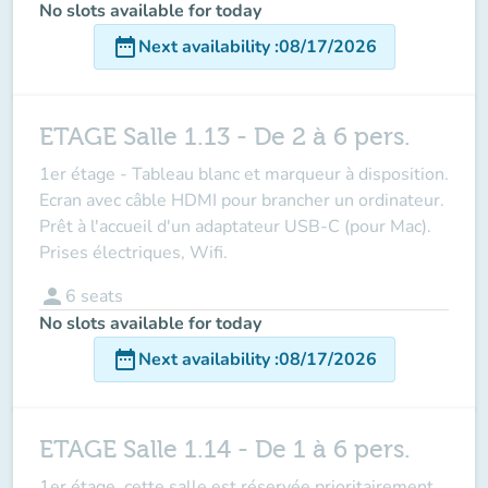
No slots available for today
date_range
Next availability
:
08/17/2026
ETAGE Salle 1.13 - De 2 à 6 pers.
1er étage - Tableau blanc et marqueur à disposition.
Ecran avec câble HDMI pour brancher un ordinateur.
Prêt à l'accueil d'un adaptateur USB-C (pour Mac).
Prises électriques, Wifi.
person
6
seats
No slots available for today
date_range
Next availability
:
08/17/2026
ETAGE Salle 1.14 - De 1 à 6 pers.
1er étage, cette salle est réservée prioritairement