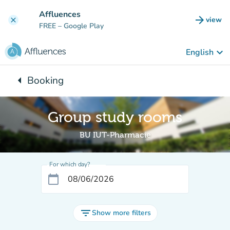
Go to main content
Affluences
arrow_forward
view
clear
(new t
FREE
– Google Play
keyboard_arrow_down
English
arrow_left
Booking
Back to:
Group study rooms
BU IUT-Pharmacie
For which day?
calendar_today
filter_list
Show more filters