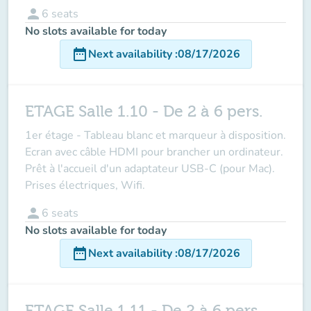
person
6
seats
No slots available for today
date_range
Next availability
:
08/17/2026
ETAGE Salle 1.10 - De 2 à 6 pers.
1er étage - Tableau blanc et marqueur à disposition.
Ecran avec câble HDMI pour brancher un ordinateur.
Prêt à l'accueil d'un adaptateur USB-C (pour Mac).
Prises électriques, Wifi.
person
6
seats
No slots available for today
date_range
Next availability
:
08/17/2026
ETAGE Salle 1.11 - De 2 à 6 pers.