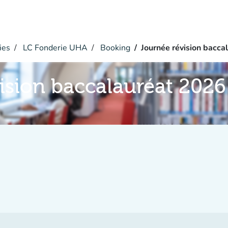
ies
LC Fonderie UHA
Booking
Journée révision bacca
ision baccalauréat 2026