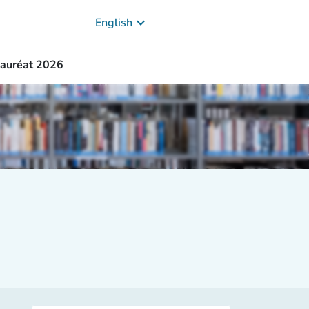
keyboard_arrow_down
English
lauréat 2026