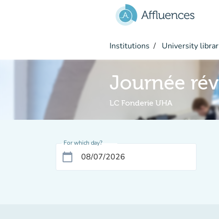
Go to main content
Institutions
University librar
Journée rév
LC Fonderie UHA
For which day?
calendar_today