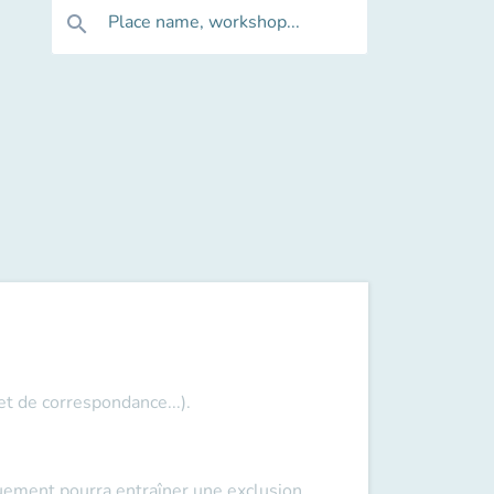
Place name, workshop...
search
et de correspondance...).
ement pourra entraîner une exclusion.