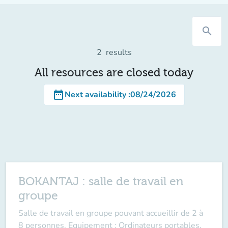
search
2
results
All resources are closed today
date_range
Next availability
:
08/24/2026
BOKANTAJ : salle de travail en
groupe
Salle de travail en groupe pouvant accueillir de 2 à
8 personnes. Equipement : Ordinateurs portables,