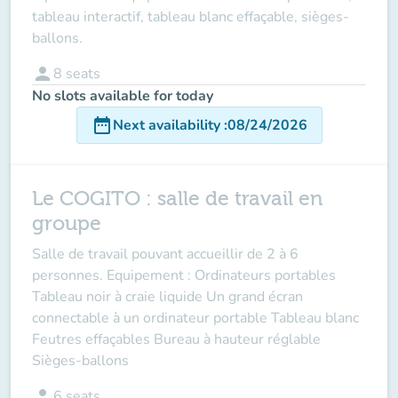
tableau interactif, tableau blanc effaçable, sièges-
ballons.
person
8
seats
No slots available for today
date_range
Next availability
:
08/24/2026
Le COGITO : salle de travail en
groupe
Salle de travail pouvant accueillir de 2 à 6
personnes. Equipement : Ordinateurs portables
Tableau noir à craie liquide Un grand écran
connectable à un ordinateur portable Tableau blanc
Feutres effaçables Bureau à hauteur réglable
Sièges-ballons
person
6
seats