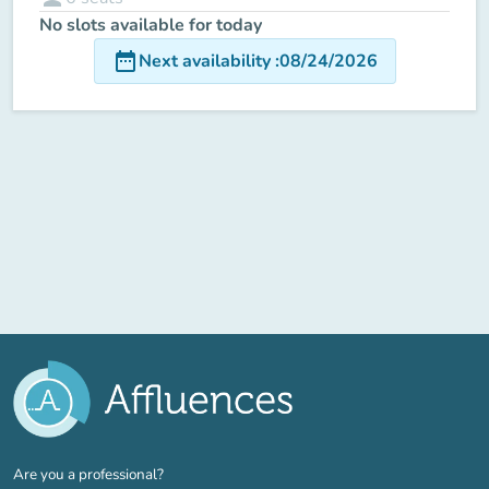
No slots available for today
date_range
Next availability
:
08/24/2026
(new tab)
Are you a professional?