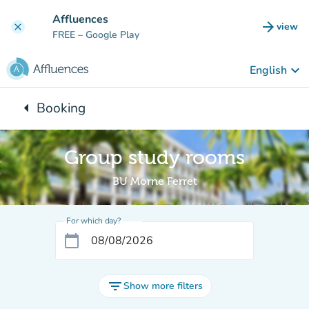
Go to main content
Affluences
arrow_forward
view
clear
(new t
FREE
– Google Play
keyboard_arrow_down
English
arrow_left
Booking
Back to:
Group study rooms
BU Morne Ferret
For which day?
calendar_today
filter_list
Show more filters