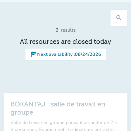
search
2
results
All resources are closed today
date_range
Next availability
:
08/24/2026
BOKANTAJ : salle de travail en
groupe
Salle de travail en groupe pouvant accueillir de 2 à
8 personnes. Equipement : Ordinateurs portables,