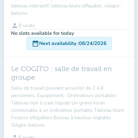
tableau interactif, tableau blanc effaçable, sièges-
ballons.
person
8
seats
No slots available for today
date_range
Next availability
:
08/24/2026
Le COGITO : salle de travail en
groupe
Salle de travail pouvant accueillir de 2 à 6
personnes. Equipement : Ordinateurs portables
Tableau noir à craie liquide Un grand écran
connectable à un ordinateur portable Tableau blanc
Feutres effaçables Bureau à hauteur réglable
Sièges-ballons
person
6
seats