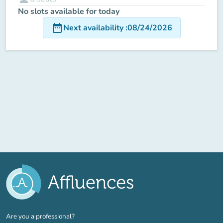
No slots available for today
date_range
Next availability
:
08/24/2026
(new tab)
Are you a professional?