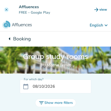
Go to main content
Affluences
arrow_forward
view
clear
(new t
FREE
– Google Play
keyboard_arrow_down
English
arrow_left
Booking
Back to:
Group study rooms
BU Morne Ferret
For which day?
calendar_today
filter_list
Show more filters