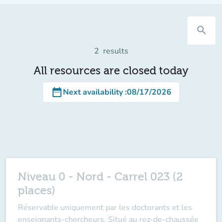
search
2
results
All resources are closed today
date_range
Next availability
:
08/17/2026
Niveau 0 - Nord - Carrel 023 (2
places)
Réservable uniquement par les doctorants et les
enseignants-chercheurs. Situé au rez-de-chaussée