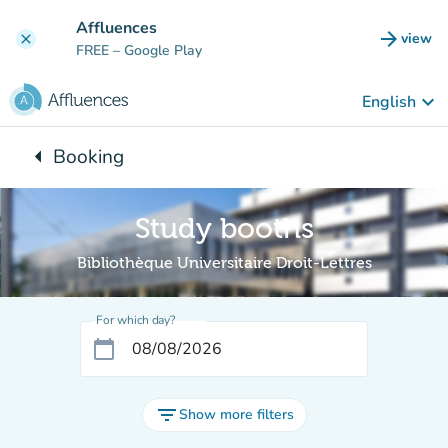
Go to main content
Affluences
arrow_forward
view
clear
(new t
FREE
– Google Play
keyboard_arrow_down
English
arrow_left
Booking
Back to:
Study booths
Bibliothèque Universitaire Droit-Lettres
For which day?
calendar_today
filter_list
Show more filters