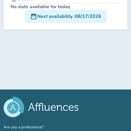
No slots available for today
date_range
Next availability
:
08/17/2026
(new tab)
Are you a professional?