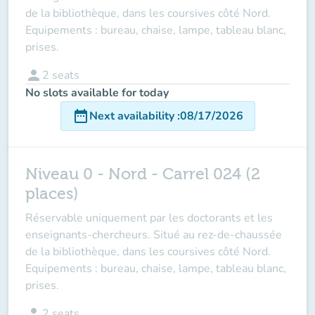
de la bibliothèque, dans les coursives côté Nord.
Equipements : bureau, chaise, lampe, tableau blanc,
prises.
person
2
seats
No slots available for today
date_range
Next availability
:
08/17/2026
Niveau 0 - Nord - Carrel 024 (2
places)
Réservable uniquement par les doctorants et les
enseignants-chercheurs. Situé au rez-de-chaussée
de la bibliothèque, dans les coursives côté Nord.
Equipements : bureau, chaise, lampe, tableau blanc,
prises.
person
2
seats