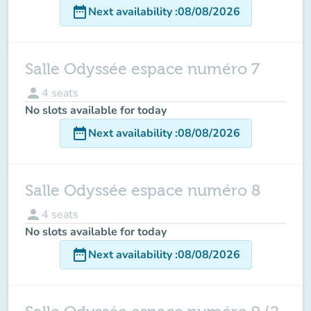
date_range
Next availability
:
08/08/2026
Salle Odyssée espace numéro 7
person
4
seats
No slots available for today
date_range
Next availability
:
08/08/2026
Salle Odyssée espace numéro 8
person
4
seats
No slots available for today
date_range
Next availability
:
08/08/2026