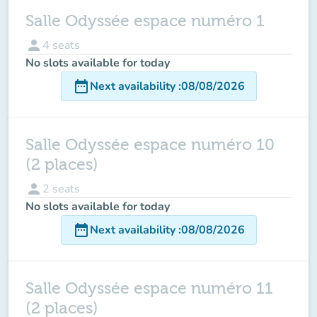
Salle Odyssée espace numéro 1
person
4
seats
No slots available for today
date_range
Next availability
:
08/08/2026
Salle Odyssée espace numéro 10
(2 places)
person
2
seats
No slots available for today
date_range
Next availability
:
08/08/2026
Salle Odyssée espace numéro 11
(2 places)