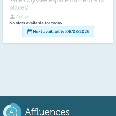
Salle Odyssée espace numéro 9 (2
places)
person
2
seats
No slots available for today
date_range
Next availability
:
08/08/2026