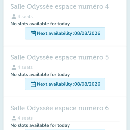
Salle Odyssée espace numéro 4
person
4
seats
No slots available for today
date_range
Next availability
:
08/08/2026
Salle Odyssée espace numéro 5
person
4
seats
No slots available for today
date_range
Next availability
:
08/08/2026
Salle Odyssée espace numéro 6
person
4
seats
No slots available for today