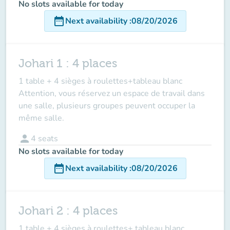
No slots available for today
date_range
Next availability
:
08/20/2026
Johari 1 : 4 places
1 table + 4 sièges à roulettes+tableau blanc
Attention, vous réservez un espace de travail dans
une salle, plusieurs groupes peuvent occuper la
même salle.
person
4
seats
No slots available for today
date_range
Next availability
:
08/20/2026
Johari 2 : 4 places
1 table + 4 sièges à roulettes+ tableau blanc