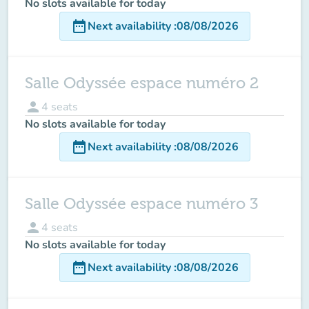
No slots available for today
date_range
Next availability
:
08/08/2026
Salle Odyssée espace numéro 2
person
4
seats
No slots available for today
date_range
Next availability
:
08/08/2026
Salle Odyssée espace numéro 3
person
4
seats
No slots available for today
date_range
Next availability
:
08/08/2026