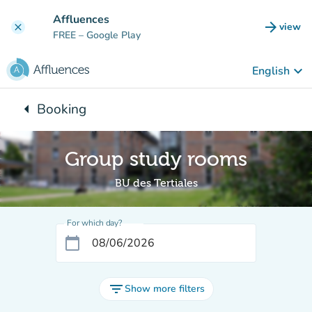
Go to main content
Affluences
arrow_forward
view
clear
(new t
FREE
– Google Play
keyboard_arrow_down
English
arrow_left
Booking
Back to:
Group study rooms
BU des Tertiales
For which day?
calendar_today
filter_list
Show more filters