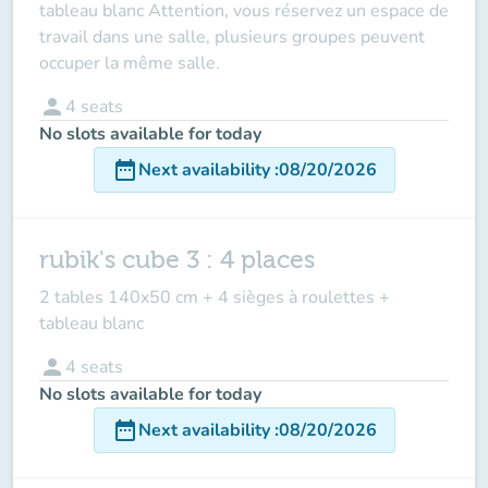
tableau blanc Attention, vous réservez un espace de
travail dans une salle, plusieurs groupes peuvent
occuper la même salle.
person
4
seats
No slots available for today
date_range
Next availability
:
08/20/2026
rubik's cube 3 : 4 places
2 tables 140x50 cm + 4 sièges à roulettes +
tableau blanc
person
4
seats
No slots available for today
date_range
Next availability
:
08/20/2026