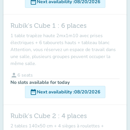
date_range
Next availability
:
08/20/2026
Rubik's Cube 1 : 6 places
1 table trapèze haute 2mx1m10 avec prises
électriques + 6 tabourets hauts + tableau blanc
Attention, vous réservez un espace de travail dans
une salle, plusieurs groupes peuvent occuper la
même salle.
person
6
seats
No slots available for today
date_range
Next availability
:
08/20/2026
Rubik's Cube 2 : 4 places
2 tables 140x50 cm + 4 sièges à roulettes +