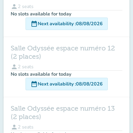
person
2
seats
No slots available for today
date_range
Next availability
:
08/08/2026
Salle Odyssée espace numéro 12
(2 places)
person
2
seats
No slots available for today
date_range
Next availability
:
08/08/2026
Salle Odyssée espace numéro 13
(2 places)
person
2
seats