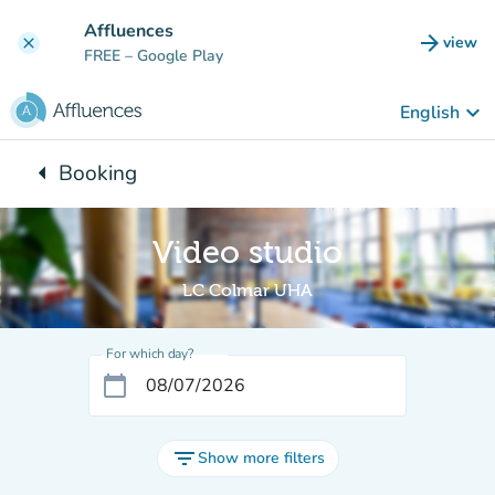
Go to main content
Affluences
arrow_forward
view
clear
(new t
FREE
– Google Play
keyboard_arrow_down
English
arrow_left
Booking
Back to:
Video studio
LC Colmar UHA
For which day?
calendar_today
filter_list
Show more filters