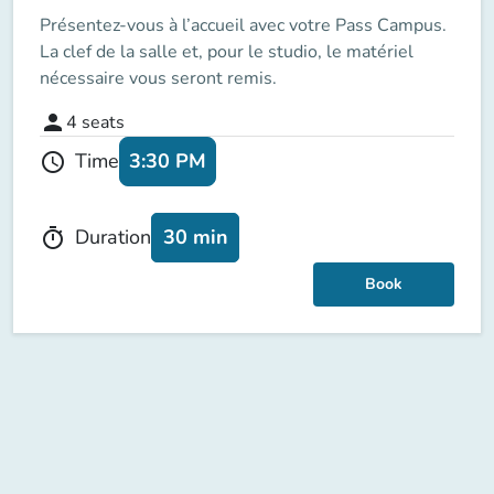
Présentez-vous à l’accueil avec votre Pass Campus.
La clef de la salle et, pour le studio, le matériel
nécessaire vous seront remis.
person
4
seats
3:30 PM
Time
schedule
30 min
Duration
timer
Book