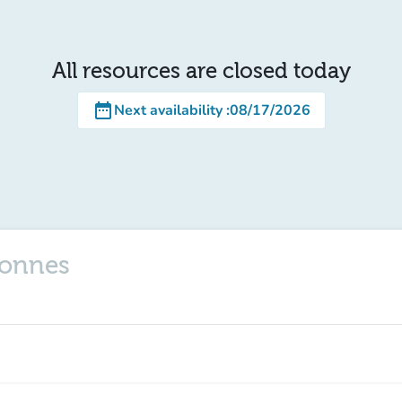
All resources are closed today
date_range
Next availability
:
08/17/2026
rsonnes