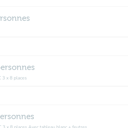
personnes
 personnes
 3 x 8 places
 personnes
 3 x 8 places Avec tableau blanc + feutres