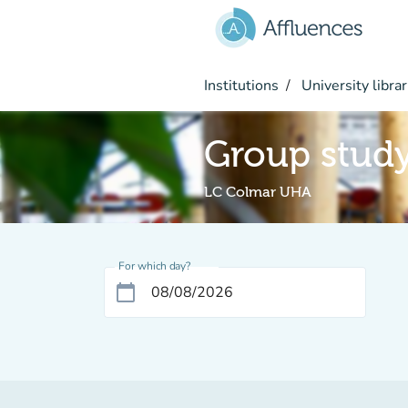
Go to main content
Institutions
University librar
Group stud
LC Colmar UHA
For which day?
calendar_today