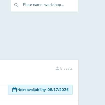
Place name, workshop...
search
person
8
seats
date_range
Next availability
:
08/17/2026