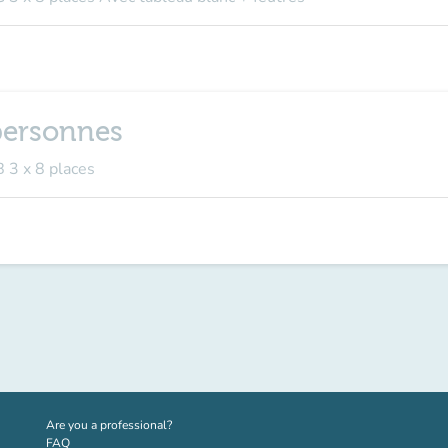
 personnes
 3 x 8 places
(new tab)
Are you a professional?
FAQ