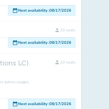
date_range
Next availability
:
08/17/2026
person
10
seats
date_range
Next availability
:
08/17/2026
tions LC)
person
10
seats
les autres usages.
date_range
Next availability
:
08/17/2026