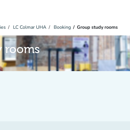
ies
LC Colmar UHA
Booking
Group study rooms
y rooms