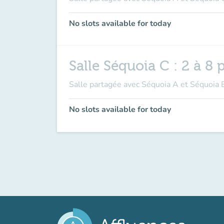
No slots available for today
Salle Séquoia C : 2 à 8
Salle partagée avec Séquoia A et Séquoia B
No slots available for today