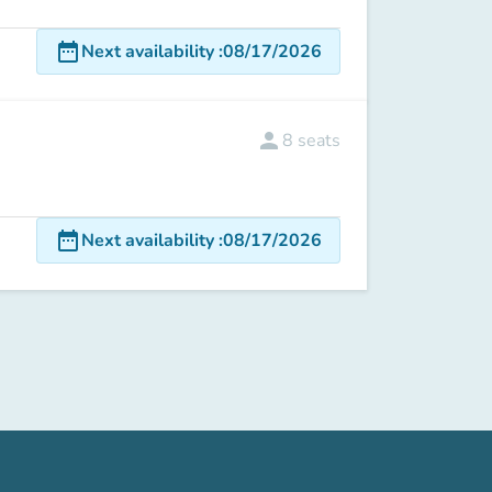
date_range
Next availability
:
08/17/2026
person
8
seats
date_range
Next availability
:
08/17/2026