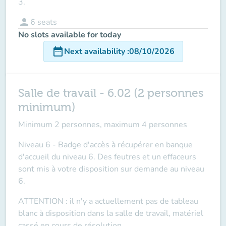
3.
person
6
seats
No slots available for today
date_range
Next availability
:
08/10/2026
Salle de travail - 6.02 (2 personnes
minimum)
Minimum 2 personnes, maximum 4 personnes
Niveau 6 - Badge d'accès à récupérer en banque
d'accueil du niveau 6. Des feutres et un effaceurs
sont mis à votre disposition sur demande au niveau
6.
ATTENTION
: il n'y a actuellement pas de tableau
blanc à disposition dans la salle de travail, matériel
cassé en cours de résolution