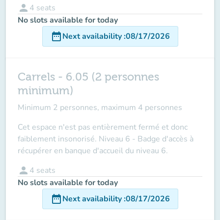
person
4
seats
No slots available for today
date_range
Next availability
:
08/17/2026
Carrels - 6.05 (2 personnes
minimum)
Minimum 2 personnes, maximum 4 personnes
Cet espace n'est pas entièrement fermé et donc
faiblement insonorisé. Niveau 6 - Badge d'accès à
récupérer en banque d'accueil du niveau 6.
person
4
seats
No slots available for today
date_range
Next availability
:
08/17/2026