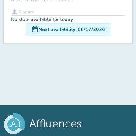
person
4
seats
No slots available for today
date_range
Next availability
:
08/17/2026