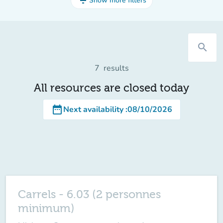
filter_list
Show more filters
search
7
results
All resources are closed today
date_range
Next availability
:
08/10/2026
Carrels - 6.03 (2 personnes
minimum)