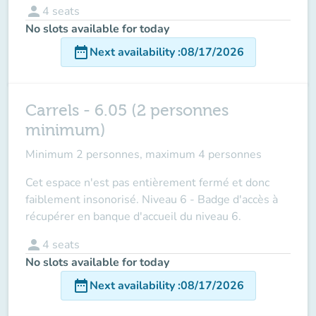
person
4
seats
No slots available for today
date_range
Next availability
:
08/17/2026
Carrels - 6.05 (2 personnes
minimum)
Minimum 2 personnes, maximum 4 personnes
Cet espace n'est pas entièrement fermé et donc
faiblement insonorisé. Niveau 6 - Badge d'accès à
récupérer en banque d'accueil du niveau 6.
person
4
seats
No slots available for today
date_range
Next availability
:
08/17/2026