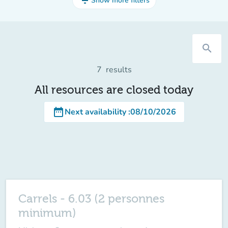
filter_list
Show more filters
search
7
results
All resources are closed today
date_range
Next availability
:
08/10/2026
Carrels - 6.03 (2 personnes
minimum)