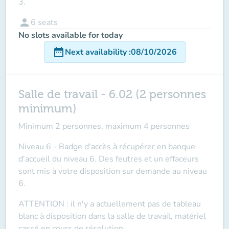
3.
person
6
seats
No slots available for today
date_range
Next availability
:
08/10/2026
Salle de travail - 6.02 (2 personnes
minimum)
Minimum 2 personnes, maximum 4 personnes
Niveau 6 - Badge d'accès à récupérer en banque
d'accueil du niveau 6. Des feutres et un effaceurs
sont mis à votre disposition sur demande au niveau
6.
ATTENTION
: il n'y a actuellement pas de tableau
blanc à disposition dans la salle de travail, matériel
cassé en cours de résolution