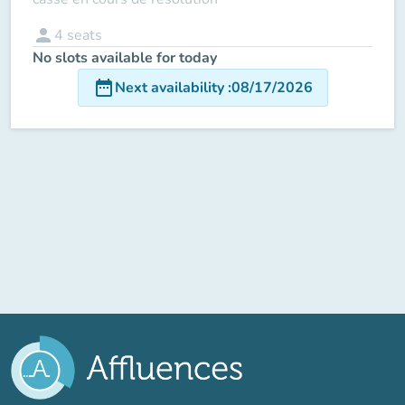
person
4
seats
No slots available for today
date_range
Next availability
:
08/17/2026