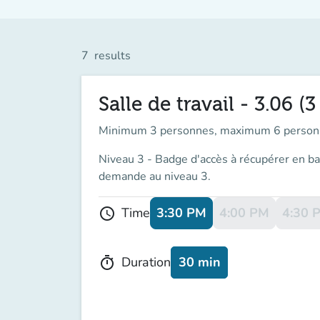
7
results
Salle de travail - 3.06
Minimum 3 personnes, maximum 6 person
Niveau 3 - Badge d'accès à récupérer en ban
demande au niveau 3.
3:30 PM
4:00 PM
4:30 
Time
schedule
30 min
Duration
timer