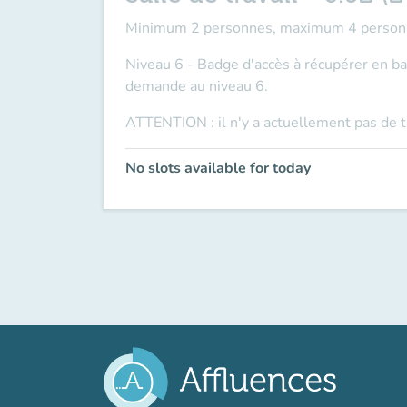
Minimum 2 personnes, maximum 4 person
Niveau 6 - Badge d'accès à récupérer en ban
demande au niveau 6.
ATTENTION
: il n'y a actuellement pas de 
No slots available for today