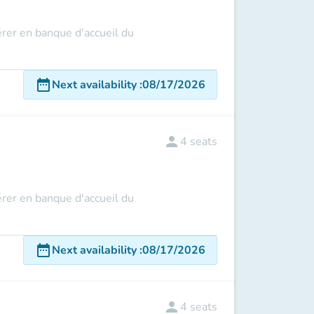
rer en banque d'accueil du
date_range
Next availability
:
08/17/2026
person
4
seats
rer en banque d'accueil du
date_range
Next availability
:
08/17/2026
person
4
seats