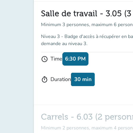
Salle de travail - 3.05
Minimum 3 personnes, maximum 6 person
Niveau 3 - Badge d'accès à récupérer en ban
demande au niveau 3.
6:30 PM
Time
schedule
30 min
Duration
timer
Carrels - 6.03 (2 pers
Minimum 2 personnes, maximum 4 person