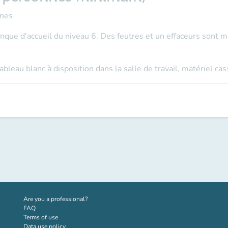
nes
que d'accueil du niveau 6. Des feutres et un effaceurs sont mi
tableau blanc à disposition dans la salle de travail, matériel ca
(new tab)
Are you a professional?
FAQ
Terms of use
Data use policy