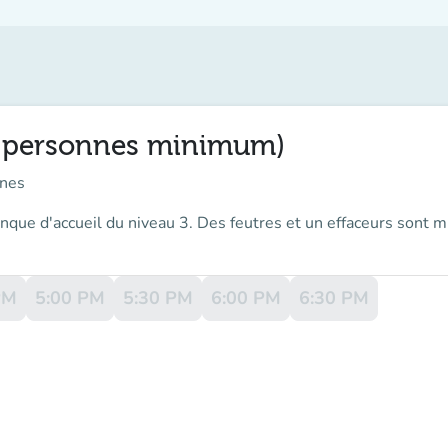
 (3 personnes minimum)
nes
que d'accueil du niveau 3. Des feutres et un effaceurs sont mi
PM
5:00 PM
5:30 PM
6:00 PM
6:30 PM