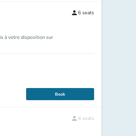
person
6
seats
s à votre disposition sur
Book
person
4
seats