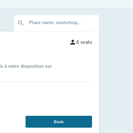
Place name, workshop...
search
person
6
seats
s à votre disposition sur
Book