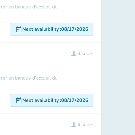
rer en banque d'accueil du
date_range
Next availability
:
08/17/2026
person
4
seats
rer en banque d'accueil du
date_range
Next availability
:
08/17/2026
person
4
seats