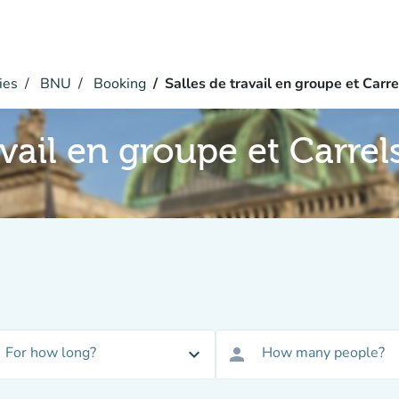
ies
BNU
Booking
Salles de travail en groupe et Carre
avail en groupe et Carrel
For how long?
How many people?
expand_more
person