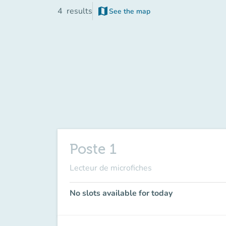
map
4
results
See the map
(new tab)
Poste 1
Lecteur de microfiches
No slots available for today