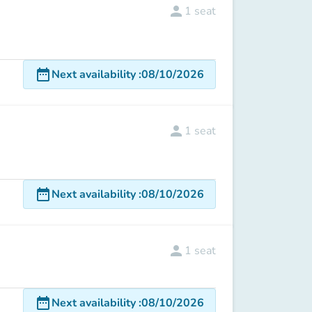
person
1
seat
date_range
Next availability
:
08/10/2026
person
1
seat
date_range
Next availability
:
08/10/2026
person
1
seat
date_range
Next availability
:
08/10/2026