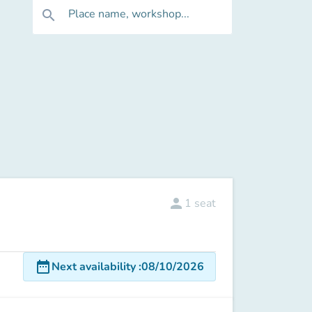
Place name, workshop...
search
person
1
seat
date_range
Next availability
:
08/10/2026