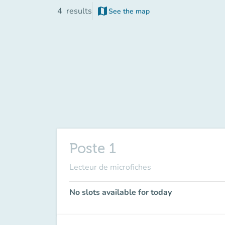
map
4
results
See the map
(new tab)
Poste 1
Lecteur de microfiches
No slots available for today