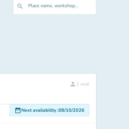
Place name, workshop...
search
person
1
seat
date_range
Next availability
:
08/10/2026