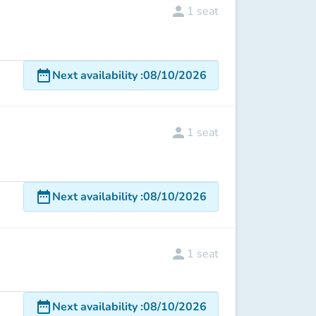
person
1
seat
date_range
Next availability
:
08/10/2026
person
1
seat
date_range
Next availability
:
08/10/2026
person
1
seat
date_range
Next availability
:
08/10/2026