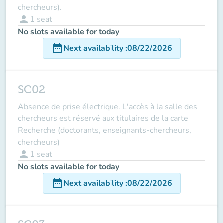
chercheurs).
person
1
seat
No slots available for today
date_range
Next availability
:
08/22/2026
SC02
Absence de prise électrique. L'accès à la salle des
chercheurs est réservé aux titulaires de la carte
Recherche (doctorants, enseignants-chercheurs,
chercheurs)
person
1
seat
No slots available for today
date_range
Next availability
:
08/22/2026