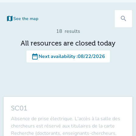
map
search
See the map
(new tab)
18
results
All resources are closed today
date_range
Next availability
:
08/22/2026
SC01
Absence de prise électrique. L'accès à la salle des
chercheurs est réservé aux titulaires de la carte
Recherche (doctorants, enseignants-chercheurs,