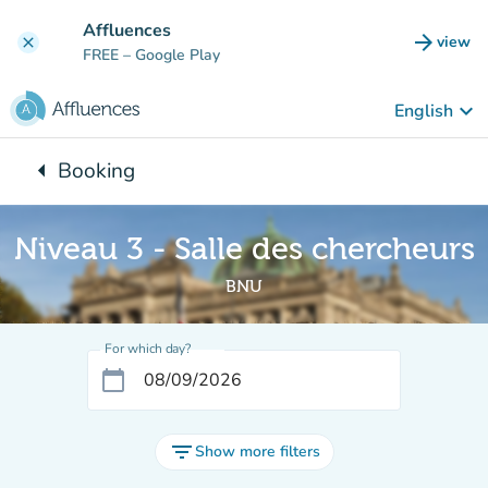
Go to main content
Affluences
arrow_forward
view
clear
(new t
FREE
– Google Play
keyboard_arrow_down
English
arrow_left
Booking
Back to:
Niveau 3 - Salle des chercheurs
BNU
For which day?
calendar_today
filter_list
Show more filters