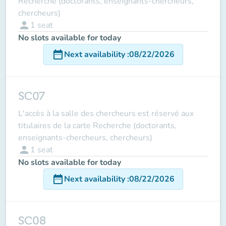
Recherche (doctorants, enseignants-chercheurs,
chercheurs)
person
1
seat
No slots available for today
date_range
Next availability
:
08/22/2026
SC07
L'accès à la salle des chercheurs est réservé aux
titulaires de la carte Recherche (doctorants,
enseignants-chercheurs, chercheurs)
person
1
seat
No slots available for today
date_range
Next availability
:
08/22/2026
SC08