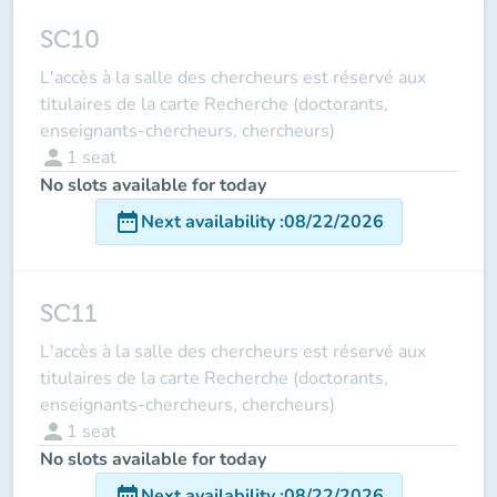
SC10
L'accès à la salle des chercheurs est réservé aux
titulaires de la carte Recherche (doctorants,
enseignants-chercheurs, chercheurs)
person
1
seat
No slots available for today
date_range
Next availability
:
08/22/2026
SC11
L'accès à la salle des chercheurs est réservé aux
titulaires de la carte Recherche (doctorants,
enseignants-chercheurs, chercheurs)
person
1
seat
No slots available for today
date_range
Next availability
:
08/22/2026