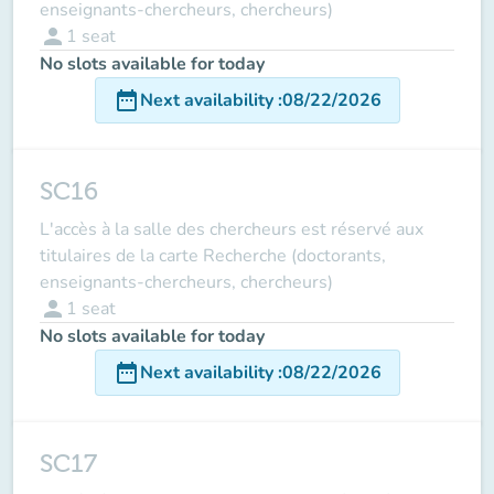
enseignants-chercheurs, chercheurs)
person
1
seat
No slots available for today
date_range
Next availability
:
08/22/2026
SC16
L'accès à la salle des chercheurs est réservé aux
titulaires de la carte Recherche (doctorants,
enseignants-chercheurs, chercheurs)
person
1
seat
No slots available for today
date_range
Next availability
:
08/22/2026
SC17