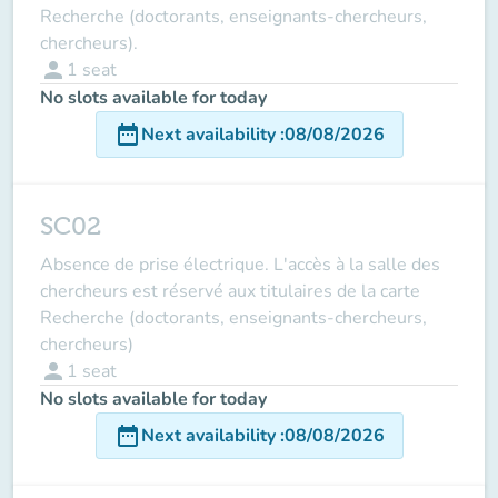
Recherche (doctorants, enseignants-chercheurs,
chercheurs).
person
1
seat
No slots available for today
date_range
Next availability
:
08/08/2026
SC02
Absence de prise électrique. L'accès à la salle des
chercheurs est réservé aux titulaires de la carte
Recherche (doctorants, enseignants-chercheurs,
chercheurs)
person
1
seat
No slots available for today
date_range
Next availability
:
08/08/2026