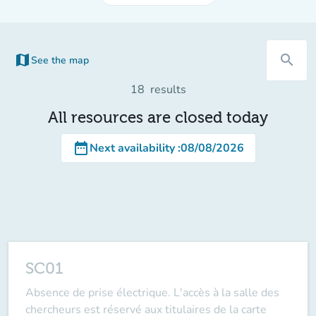
map
search
See the map
(new tab)
18
results
All resources are closed today
date_range
Next availability
:
08/08/2026
SC01
Absence de prise électrique. L'accès à la salle des
chercheurs est réservé aux titulaires de la carte