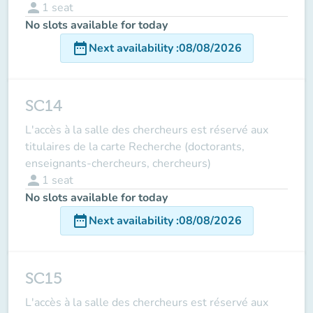
person
1
seat
No slots available for today
date_range
Next availability
:
08/08/2026
SC14
L'accès à la salle des chercheurs est réservé aux
titulaires de la carte Recherche (doctorants,
enseignants-chercheurs, chercheurs)
person
1
seat
No slots available for today
date_range
Next availability
:
08/08/2026
SC15
L'accès à la salle des chercheurs est réservé aux