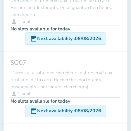
chercheurs est réservé aux titulaires de la carte
Recherche (doctorants, enseignants-chercheurs,
chercheurs)
person
1
seat
No slots available for today
date_range
Next availability
:
08/08/2026
SC07
L'accès à la salle des chercheurs est réservé aux
titulaires de la carte Recherche (doctorants,
enseignants-chercheurs, chercheurs)
person
1
seat
No slots available for today
date_range
Next availability
:
08/08/2026