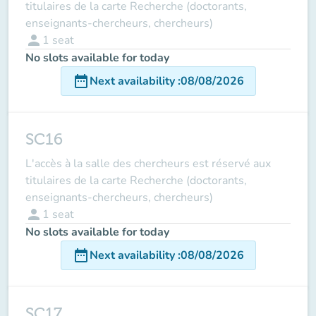
titulaires de la carte Recherche (doctorants,
enseignants-chercheurs, chercheurs)
person
1
seat
No slots available for today
date_range
Next availability
:
08/08/2026
SC16
L'accès à la salle des chercheurs est réservé aux
titulaires de la carte Recherche (doctorants,
enseignants-chercheurs, chercheurs)
person
1
seat
No slots available for today
date_range
Next availability
:
08/08/2026
SC17