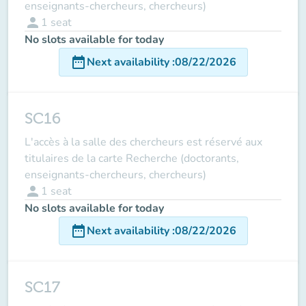
enseignants-chercheurs, chercheurs)
person
1
seat
No slots available for today
date_range
Next availability
:
08/22/2026
SC16
L'accès à la salle des chercheurs est réservé aux
titulaires de la carte Recherche (doctorants,
enseignants-chercheurs, chercheurs)
person
1
seat
No slots available for today
date_range
Next availability
:
08/22/2026
SC17