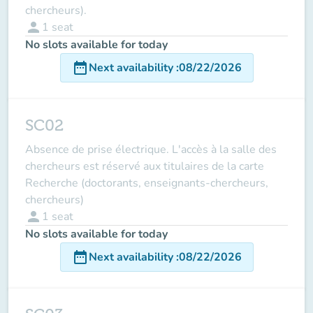
chercheurs).
person
1
seat
No slots available for today
date_range
Next availability
:
08/22/2026
SC02
Absence de prise électrique. L'accès à la salle des
chercheurs est réservé aux titulaires de la carte
Recherche (doctorants, enseignants-chercheurs,
chercheurs)
person
1
seat
No slots available for today
date_range
Next availability
:
08/22/2026