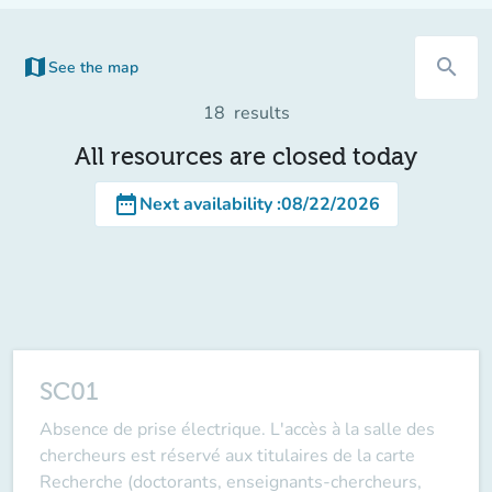
map
search
See the map
(new tab)
18
results
All resources are closed today
date_range
Next availability
:
08/22/2026
SC01
Absence de prise électrique. L'accès à la salle des
chercheurs est réservé aux titulaires de la carte
Recherche (doctorants, enseignants-chercheurs,