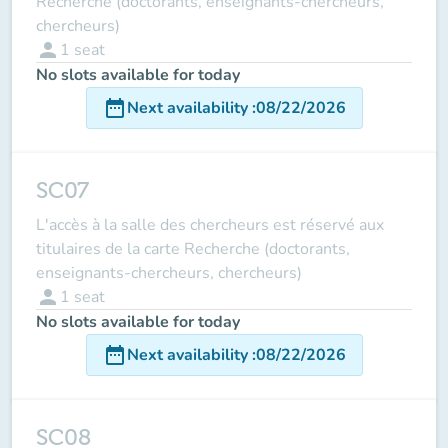
Recherche (doctorants, enseignants-chercheurs,
chercheurs)
person
1
seat
No slots available for today
date_range
Next availability
:
08/22/2026
SC07
L'accès à la salle des chercheurs est réservé aux
titulaires de la carte Recherche (doctorants,
enseignants-chercheurs, chercheurs)
person
1
seat
No slots available for today
date_range
Next availability
:
08/22/2026
SC08