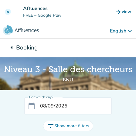
Go to main content
Affluences
arrow_forward
view
clear
(new t
FREE
– Google Play
keyboard_arrow_down
English
arrow_left
Booking
Back to:
Niveau 3 - Salle des chercheurs
BNU
For which day?
calendar_today
filter_list
Show more filters