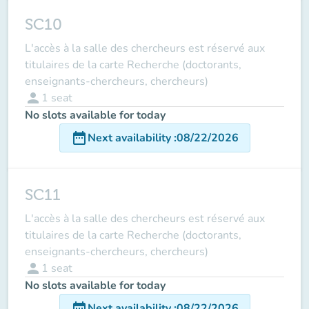
SC10
L'accès à la salle des chercheurs est réservé aux
titulaires de la carte Recherche (doctorants,
enseignants-chercheurs, chercheurs)
person
1
seat
No slots available for today
date_range
Next availability
:
08/22/2026
SC11
L'accès à la salle des chercheurs est réservé aux
titulaires de la carte Recherche (doctorants,
enseignants-chercheurs, chercheurs)
person
1
seat
No slots available for today
date_range
Next availability
:
08/22/2026