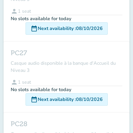
person
1
seat
No slots available for today
date_range
Next availability
:
08/10/2026
PC27
Casque audio disponible à la banque d'Accueil du
Niveau 3
person
1
seat
No slots available for today
date_range
Next availability
:
08/10/2026
PC28