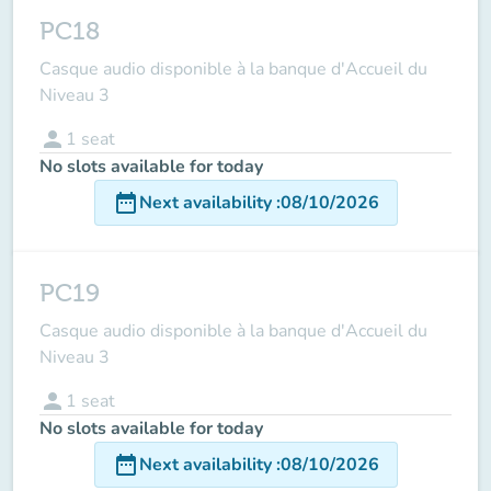
PC18
Casque audio disponible à la banque d'Accueil du
Niveau 3
person
1
seat
No slots available for today
date_range
Next availability
:
08/10/2026
PC19
Casque audio disponible à la banque d'Accueil du
Niveau 3
person
1
seat
No slots available for today
date_range
Next availability
:
08/10/2026