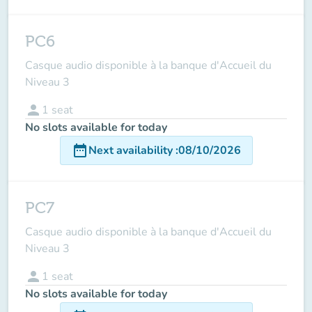
PC6
Casque audio disponible à la banque d'Accueil du
Niveau 3
person
1
seat
No slots available for today
date_range
Next availability
:
08/10/2026
PC7
Casque audio disponible à la banque d'Accueil du
Niveau 3
person
1
seat
No slots available for today