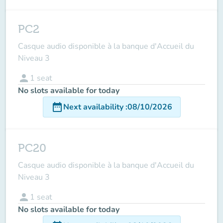
PC2
Casque audio disponible à la banque d'Accueil du
Niveau 3
person
1
seat
No slots available for today
date_range
Next availability
:
08/10/2026
PC20
Casque audio disponible à la banque d'Accueil du
Niveau 3
person
1
seat
No slots available for today