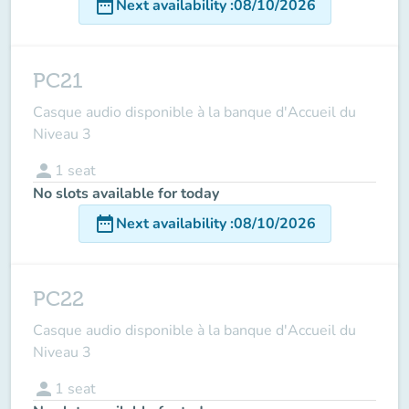
date_range
Next availability
:
08/10/2026
PC21
Casque audio disponible à la banque d'Accueil du
Niveau 3
person
1
seat
No slots available for today
date_range
Next availability
:
08/10/2026
PC22
Casque audio disponible à la banque d'Accueil du
Niveau 3
person
1
seat