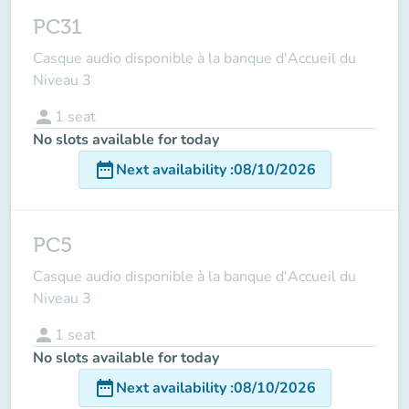
PC31
Casque audio disponible à la banque d'Accueil du
Niveau 3
person
1
seat
No slots available for today
date_range
Next availability
:
08/10/2026
PC5
Casque audio disponible à la banque d'Accueil du
Niveau 3
person
1
seat
No slots available for today
date_range
Next availability
:
08/10/2026