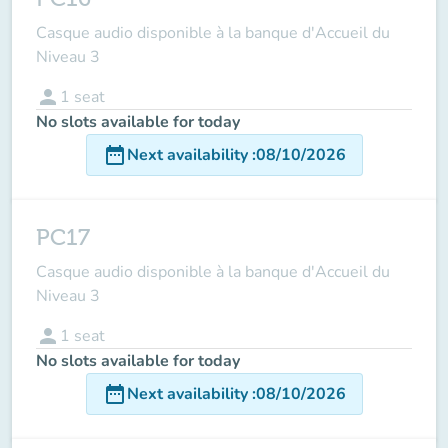
Casque audio disponible à la banque d'Accueil du
Niveau 3
person
1
seat
No slots available for today
date_range
Next availability
:
08/10/2026
PC17
Casque audio disponible à la banque d'Accueil du
Niveau 3
person
1
seat
No slots available for today
date_range
Next availability
:
08/10/2026