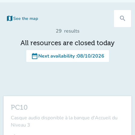
map
search
See the map
(new tab)
29
results
All resources are closed today
date_range
Next availability
:
08/10/2026
PC10
Casque audio disponible à la banque d'Accueil du
Niveau 3