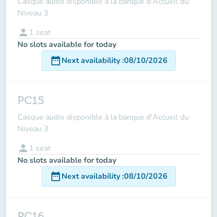
Casque audio disponible à la banque d'Accueil du
Niveau 3
person
1
seat
No slots available for today
date_range
Next availability
:
08/10/2026
PC15
Casque audio disponible à la banque d'Accueil du
Niveau 3
person
1
seat
No slots available for today
date_range
Next availability
:
08/10/2026
PC16