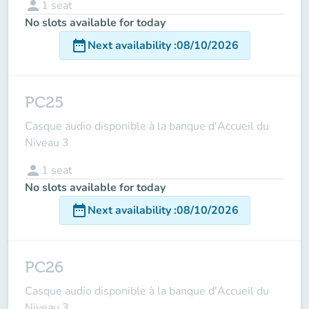
person
1
seat
No slots available for today
date_range
Next availability
:
08/10/2026
PC25
Casque audio disponible à la banque d'Accueil du
Niveau 3
person
1
seat
No slots available for today
date_range
Next availability
:
08/10/2026
PC26
Casque audio disponible à la banque d'Accueil du
Niveau 3