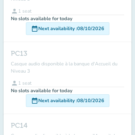
person
1
seat
No slots available for today
date_range
Next availability
:
08/10/2026
PC13
Casque audio disponible à la banque d'Accueil du
Niveau 3
person
1
seat
No slots available for today
date_range
Next availability
:
08/10/2026
PC14