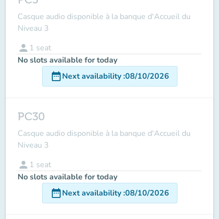
Casque audio disponible à la banque d'Accueil du
Niveau 3
person
1
seat
No slots available for today
date_range
Next availability
:
08/10/2026
PC30
Casque audio disponible à la banque d'Accueil du
Niveau 3
person
1
seat
No slots available for today
date_range
Next availability
:
08/10/2026