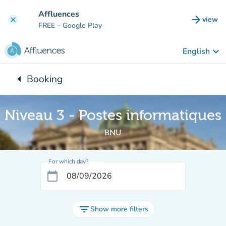
Go to main content
Affluences
arrow_forward
view
clear
(new t
FREE
– Google Play
keyboard_arrow_down
English
arrow_left
Booking
Back to:
Niveau 3 - Postes informatiques
BNU
For which day?
calendar_today
filter_list
Show more filters