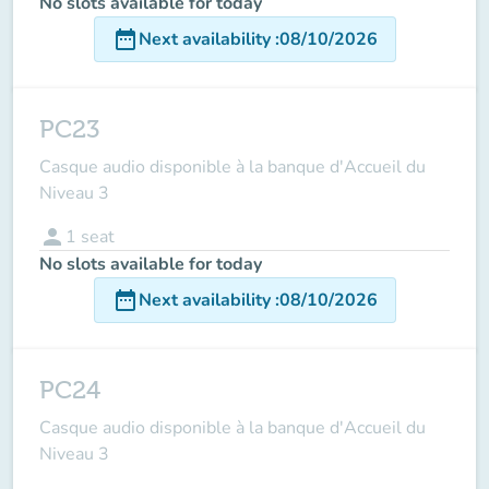
No slots available for today
date_range
Next availability
:
08/10/2026
PC23
Casque audio disponible à la banque d'Accueil du
Niveau 3
person
1
seat
No slots available for today
date_range
Next availability
:
08/10/2026
PC24
Casque audio disponible à la banque d'Accueil du
Niveau 3