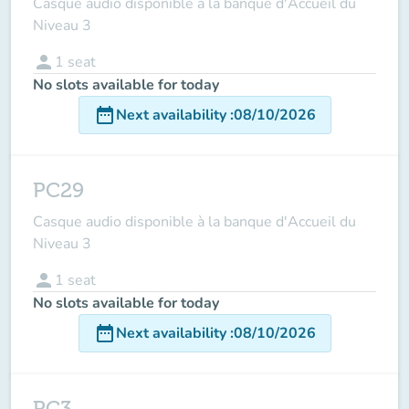
Casque audio disponible à la banque d'Accueil du
Niveau 3
person
1
seat
No slots available for today
date_range
Next availability
:
08/10/2026
PC29
Casque audio disponible à la banque d'Accueil du
Niveau 3
person
1
seat
No slots available for today
date_range
Next availability
:
08/10/2026
PC3