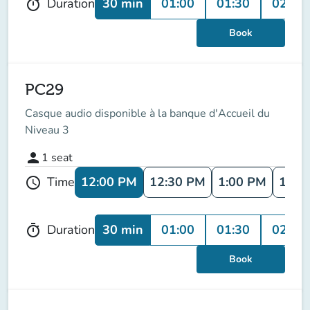
30 min
01:00
01:30
02:00
Duration
timer
Book
PC29
Casque audio disponible à la banque d'Accueil du
Niveau 3
person
1
seat
12:00 PM
12:30 PM
1:00 PM
1:30
Time
schedule
30 min
01:00
01:30
02:00
Duration
timer
Book