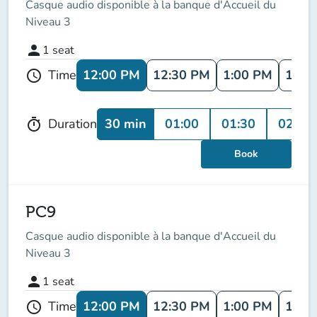
Casque audio disponible à la banque d'Accueil du
Niveau 3
person
1
seat
12:00 PM
12:30 PM
1:00 PM
1:30
Time
schedule
30 min
01:00
01:30
02:00
Duration
timer
Book
PC9
Casque audio disponible à la banque d'Accueil du
Niveau 3
person
1
seat
12:00 PM
12:30 PM
1:00 PM
1:30
Time
schedule