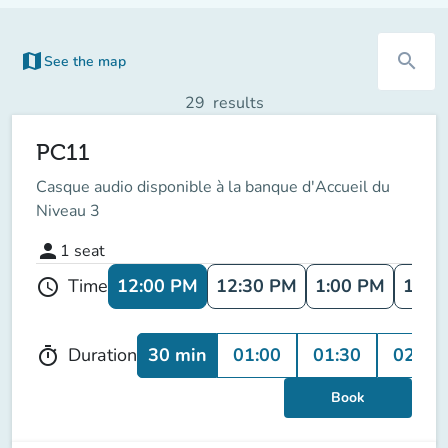
map
search
See the map
(new tab)
29
results
PC11
Casque audio disponible à la banque d'Accueil du
Niveau 3
person
1
seat
12:00 PM
12:30 PM
1:00 PM
1:30
Time
schedule
30 min
01:00
01:30
02:00
Duration
timer
Book