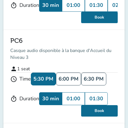
30 min
01:00
01:30
02:00
Duration
timer
Book
PC6
Casque audio disponible à la banque d'Accueil du
Niveau 3
person
1
seat
5:30 PM
6:00 PM
6:30 PM
Time
schedule
30 min
01:00
01:30
Duration
timer
Book