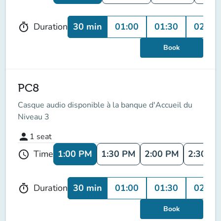
30 min
01:00
01:30
02:00
Duration
timer
Book
PC8
Casque audio disponible à la banque d'Accueil du
Niveau 3
person
1
seat
1:00 PM
1:30 PM
2:00 PM
2:30 P
Time
schedule
30 min
01:00
01:30
02:00
Duration
timer
Book