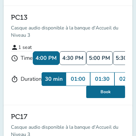
PC13
Casque audio disponible à la banque d'Accueil du
Niveau 3
person
1
seat
4:00 PM
4:30 PM
5:00 PM
5:30 P
Time
schedule
30 min
01:00
01:30
02:00
Duration
timer
Book
PC17
Casque audio disponible à la banque d'Accueil du
Niveau 3