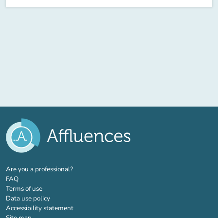
(new tab)
Are you a professional?
FAQ
Terms of use
Data use policy
Accessibility statement
Site map