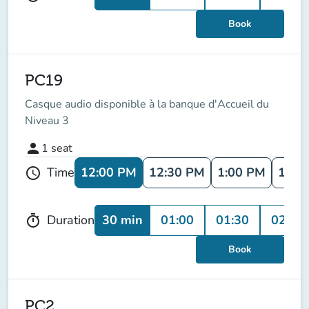
Book
PC19
Casque audio disponible à la banque d'Accueil du
Niveau 3
person
1
seat
12:00 PM
12:30 PM
1:00 PM
1:30
Time
schedule
30 min
01:00
01:30
02:00
Duration
timer
Book
PC2