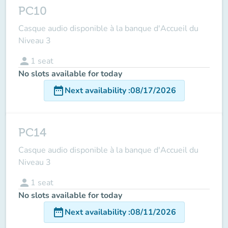
PC10
Casque audio disponible à la banque d'Accueil du
Niveau 3
person
1
seat
No slots available for today
date_range
Next availability
:
08/17/2026
PC14
Casque audio disponible à la banque d'Accueil du
Niveau 3
person
1
seat
No slots available for today
date_range
Next availability
:
08/11/2026