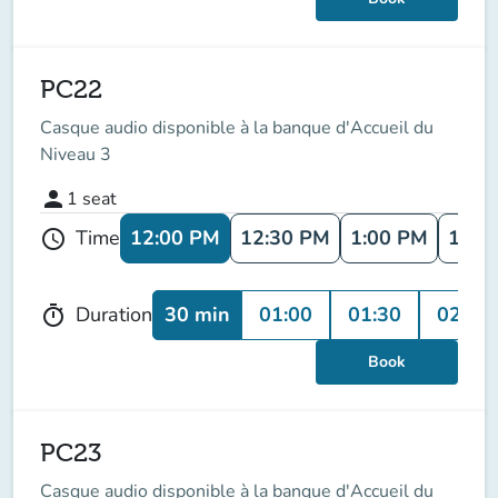
PC22
Casque audio disponible à la banque d'Accueil du
Niveau 3
person
1
seat
12:00 PM
12:30 PM
1:00 PM
1:30
Time
schedule
30 min
01:00
01:30
02:00
Duration
timer
Book
PC23
Casque audio disponible à la banque d'Accueil du