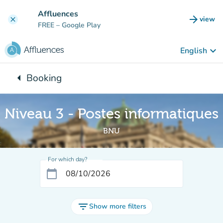
Go to main content
Affluences
arrow_forward
view
clear
(new t
FREE
– Google Play
keyboard_arrow_down
English
arrow_left
Booking
Back to:
Niveau 3 - Postes informatiques
BNU
For which day?
calendar_today
filter_list
Show more filters