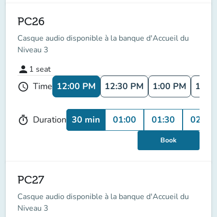
PC26
Casque audio disponible à la banque d'Accueil du
Niveau 3
person
1
seat
12:00 PM
12:30 PM
1:00 PM
1:30
Time
schedule
30 min
01:00
01:30
02:00
Duration
timer
Book
PC27
Casque audio disponible à la banque d'Accueil du
Niveau 3