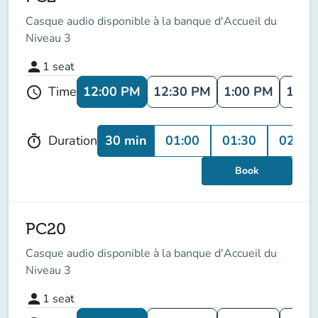
Casque audio disponible à la banque d'Accueil du
Niveau 3
person
1
seat
12:00 PM
12:30 PM
1:00 PM
1:30
Time
schedule
30 min
01:00
01:30
02:00
Duration
timer
Book
PC20
Casque audio disponible à la banque d'Accueil du
Niveau 3
person
1
seat