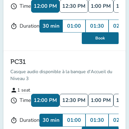
12:00 PM
12:30 PM
1:00 PM
1:30
Time
schedule
30 min
01:00
01:30
02:00
Duration
timer
Book
PC31
Casque audio disponible à la banque d'Accueil du
Niveau 3
person
1
seat
12:00 PM
12:30 PM
1:00 PM
1:30
Time
schedule
30 min
01:00
01:30
02:00
Duration
timer