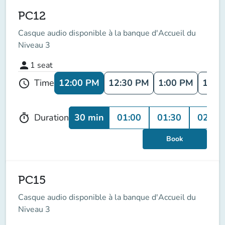
PC12
Casque audio disponible à la banque d'Accueil du
Niveau 3
person
1
seat
12:00 PM
12:30 PM
1:00 PM
1:30
Time
schedule
30 min
01:00
01:30
02:00
Duration
timer
Book
PC15
Casque audio disponible à la banque d'Accueil du
Niveau 3