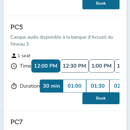
Book
PC5
Casque audio disponible à la banque d'Accueil du
Niveau 3
person
1
seat
12:00 PM
12:30 PM
1:00 PM
1:30
Time
schedule
30 min
01:00
01:30
02:00
Duration
timer
Book
PC7