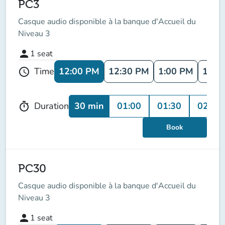
PC3
Casque audio disponible à la banque d'Accueil du
Niveau 3
person
1
seat
12:00 PM
12:30 PM
1:00 PM
1:30
Time
schedule
30 min
01:00
01:30
02:00
Duration
timer
Book
PC30
Casque audio disponible à la banque d'Accueil du
Niveau 3
person
1
seat