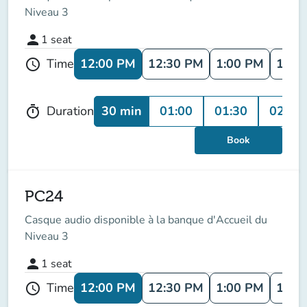
Niveau 3
person
1
seat
12:00 PM
12:30 PM
1:00 PM
1:30
Time
schedule
30 min
01:00
01:30
02:00
Duration
timer
Book
PC24
Casque audio disponible à la banque d'Accueil du
Niveau 3
person
1
seat
12:00 PM
12:30 PM
1:00 PM
1:30
Time
schedule