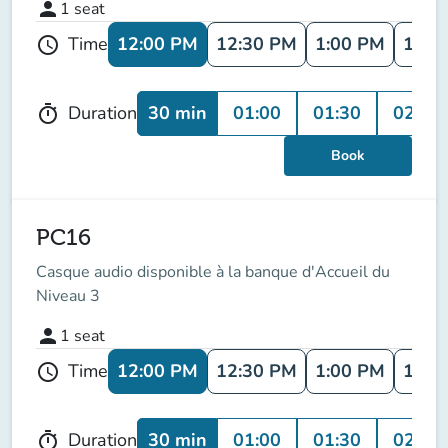
person
1
seat
12:00 PM
12:30 PM
1:00 PM
1:30
Time
schedule
30 min
01:00
01:30
02:00
Duration
timer
Book
PC16
Casque audio disponible à la banque d'Accueil du
Niveau 3
person
1
seat
12:00 PM
12:30 PM
1:00 PM
1:30
Time
schedule
30 min
01:00
01:30
02:00
Duration
timer