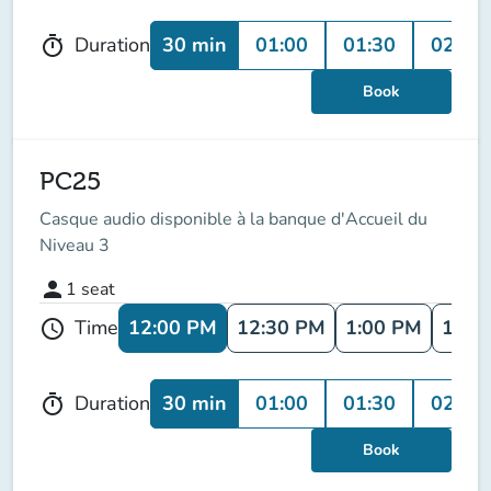
30 min
01:00
01:30
02:00
Duration
timer
Book
PC25
Casque audio disponible à la banque d'Accueil du
Niveau 3
person
1
seat
12:00 PM
12:30 PM
1:00 PM
1:30
Time
schedule
30 min
01:00
01:30
02:00
Duration
timer
Book