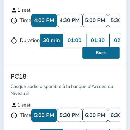
person
1
seat
4:00 PM
4:30 PM
5:00 PM
5:30 P
Time
schedule
30 min
01:00
01:30
02:00
Duration
timer
Book
PC18
Casque audio disponible à la banque d'Accueil du
Niveau 3
person
1
seat
5:00 PM
5:30 PM
6:00 PM
6:30 P
Time
schedule