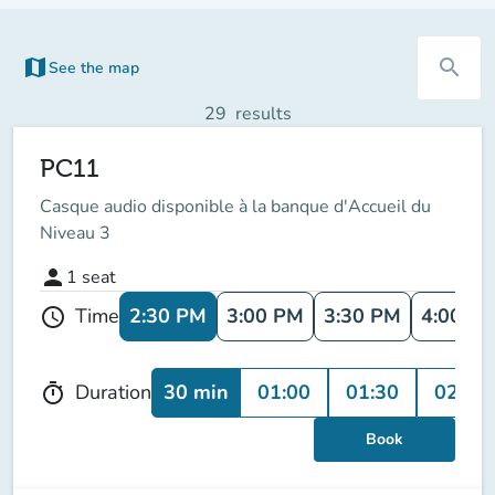
map
search
See the map
(new tab)
29
results
PC11
Casque audio disponible à la banque d'Accueil du
Niveau 3
person
1
seat
2:30 PM
3:00 PM
3:30 PM
4:00 P
Time
schedule
30 min
01:00
01:30
02:00
Duration
timer
Book