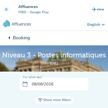
Go to main content
Affluences
arrow_forward
view
clear
(new t
FREE
– Google Play
keyboard_arrow_down
English
arrow_left
Booking
Back to:
Niveau 3 - Postes informatiques
BNU
For which day?
calendar_today
filter_list
Show more filters