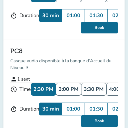
30 min
01:00
01:30
02:00
Duration
timer
Book
PC8
Casque audio disponible à la banque d'Accueil du
Niveau 3
person
1
seat
2:30 PM
3:00 PM
3:30 PM
4:00 P
Time
schedule
30 min
01:00
01:30
02:00
Duration
timer
Book