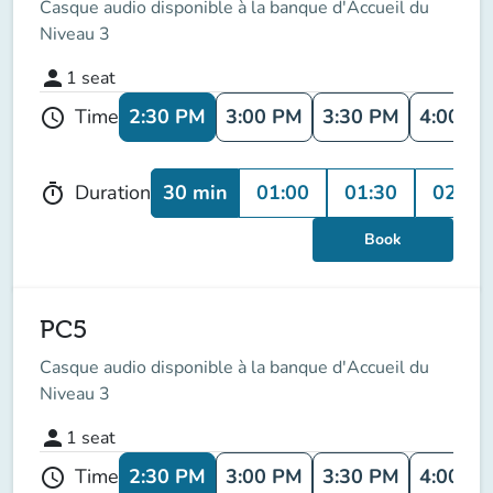
Casque audio disponible à la banque d'Accueil du
Niveau 3
person
1
seat
2:30 PM
3:00 PM
3:30 PM
4:00 P
Time
schedule
30 min
01:00
01:30
02:00
Duration
timer
Book
PC5
Casque audio disponible à la banque d'Accueil du
Niveau 3
person
1
seat
2:30 PM
3:00 PM
3:30 PM
4:00 P
Time
schedule