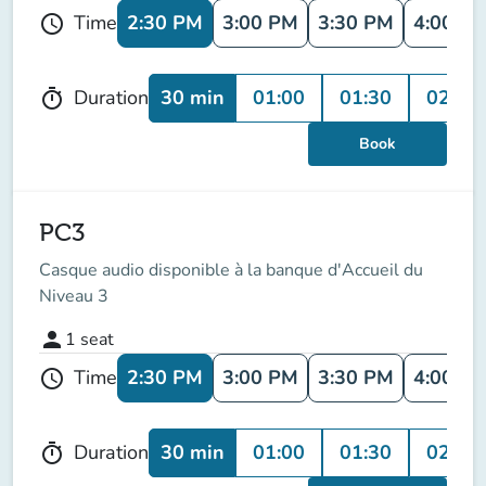
2:30 PM
3:00 PM
3:30 PM
4:00 P
Time
schedule
30 min
01:00
01:30
02:00
Duration
timer
Book
PC3
Casque audio disponible à la banque d'Accueil du
Niveau 3
person
1
seat
2:30 PM
3:00 PM
3:30 PM
4:00 P
Time
schedule
30 min
01:00
01:30
02:00
Duration
timer