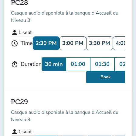
PC28
Casque audio disponible à la banque d'Accueil du
Niveau 3
person
1
seat
2:30 PM
3:00 PM
3:30 PM
4:00 P
Time
schedule
30 min
01:00
01:30
02:00
Duration
timer
Book
PC29
Casque audio disponible à la banque d'Accueil du
Niveau 3
person
1
seat