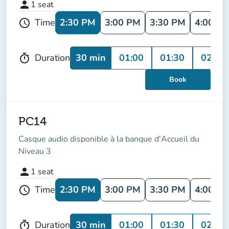
person
1
seat
2:30 PM
3:00 PM
3:30 PM
4:00 P
Time
schedule
30 min
01:00
01:30
02:00
Duration
timer
Book
PC14
Casque audio disponible à la banque d'Accueil du
Niveau 3
person
1
seat
2:30 PM
3:00 PM
3:30 PM
4:00 P
Time
schedule
30 min
01:00
01:30
02:00
Duration
timer