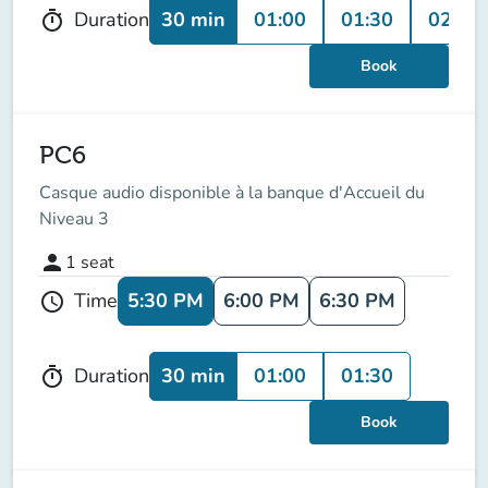
30 min
01:00
01:30
02:00
Duration
timer
Book
PC6
Casque audio disponible à la banque d'Accueil du
Niveau 3
person
1
seat
5:30 PM
6:00 PM
6:30 PM
Time
schedule
30 min
01:00
01:30
Duration
timer
Book