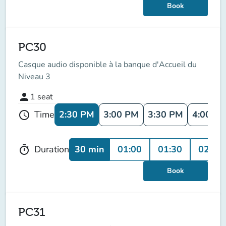
Book
PC30
Casque audio disponible à la banque d'Accueil du
Niveau 3
person
1
seat
2:30 PM
3:00 PM
3:30 PM
4:00 P
Time
schedule
30 min
01:00
01:30
02:00
Duration
timer
Book
PC31