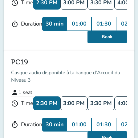
2:30 PM
3:00 PM
3:30 PM
4:00 P
Time
schedule
30 min
01:00
01:30
02:00
Duration
timer
Book
PC19
Casque audio disponible à la banque d'Accueil du
Niveau 3
person
1
seat
2:30 PM
3:00 PM
3:30 PM
4:00 P
Time
schedule
30 min
01:00
01:30
02:00
Duration
timer
Book