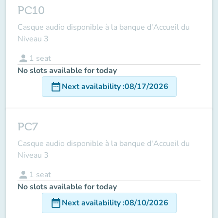
PC10
Casque audio disponible à la banque d'Accueil du
Niveau 3
person
1
seat
No slots available for today
date_range
Next availability
:
08/17/2026
PC7
Casque audio disponible à la banque d'Accueil du
Niveau 3
person
1
seat
No slots available for today
date_range
Next availability
:
08/10/2026