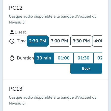
PC12
Casque audio disponible à la banque d'Accueil du
Niveau 3
person
1
seat
2:30 PM
3:00 PM
3:30 PM
4:00 P
Time
schedule
30 min
01:00
01:30
02:00
Duration
timer
Book
PC13
Casque audio disponible à la banque d'Accueil du
Niveau 3