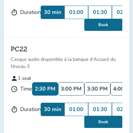
30 min
01:00
01:30
02:00
Duration
timer
Book
PC22
Casque audio disponible à la banque d'Accueil du
Niveau 3
person
1
seat
2:30 PM
3:00 PM
3:30 PM
4:00 P
Time
schedule
30 min
01:00
01:30
02:00
Duration
timer
Book