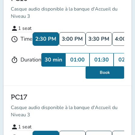
Casque audio disponible à la banque d'Accueil du
Niveau 3
person
1
seat
2:30 PM
3:00 PM
3:30 PM
4:00 P
Time
schedule
30 min
01:00
01:30
02:00
Duration
timer
Book
PC17
Casque audio disponible à la banque d'Accueil du
Niveau 3
person
1
seat