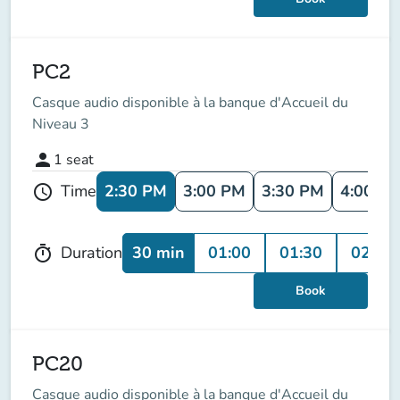
PC2
Casque audio disponible à la banque d'Accueil du
Niveau 3
person
1
seat
2:30 PM
3:00 PM
3:30 PM
4:00 P
Time
schedule
30 min
01:00
01:30
02:00
Duration
timer
Book
PC20
Casque audio disponible à la banque d'Accueil du