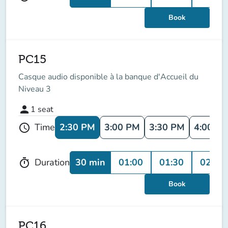
Book
PC15
Casque audio disponible à la banque d'Accueil du
Niveau 3
person
1
seat
2:30 PM
3:00 PM
3:30 PM
4:00 P
Time
schedule
30 min
01:00
01:30
02:00
Duration
timer
Book
PC16