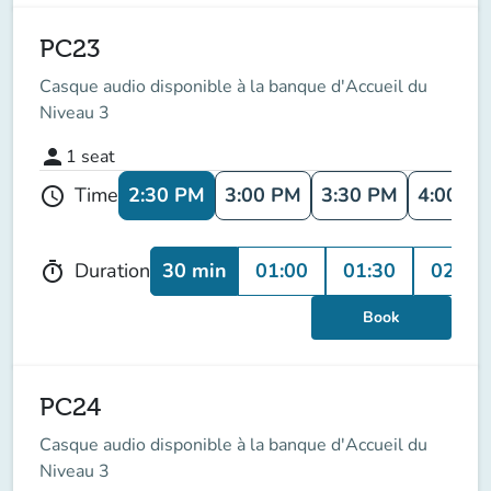
PC23
Casque audio disponible à la banque d'Accueil du
Niveau 3
person
1
seat
2:30 PM
3:00 PM
3:30 PM
4:00 P
Time
schedule
30 min
01:00
01:30
02:00
Duration
timer
Book
PC24
Casque audio disponible à la banque d'Accueil du
Niveau 3