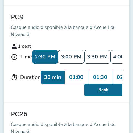
PC9
Casque audio disponible à la banque d'Accueil du
Niveau 3
person
1
seat
2:30 PM
3:00 PM
3:30 PM
4:00 P
Time
schedule
30 min
01:00
01:30
02:00
Duration
timer
Book
PC26
Casque audio disponible à la banque d'Accueil du
Niveau 3