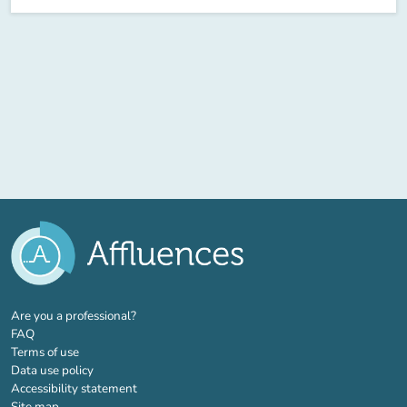
(new tab)
Are you a professional?
FAQ
Terms of use
Data use policy
Accessibility statement
Site map