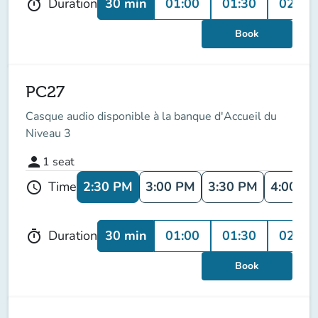
30 min
01:00
01:30
02:00
Duration
timer
Book
PC27
Casque audio disponible à la banque d'Accueil du
Niveau 3
person
1
seat
2:30 PM
3:00 PM
3:30 PM
4:00 P
Time
schedule
30 min
01:00
01:30
02:00
Duration
timer
Book