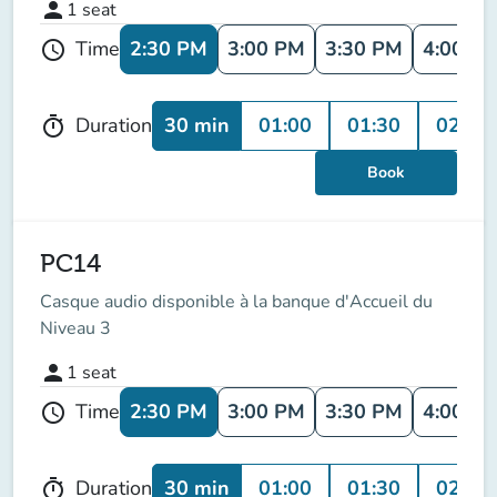
person
1
seat
2:30 PM
3:00 PM
3:30 PM
4:00 P
Time
schedule
30 min
01:00
01:30
02:00
Duration
timer
Book
PC14
Casque audio disponible à la banque d'Accueil du
Niveau 3
person
1
seat
2:30 PM
3:00 PM
3:30 PM
4:00 P
Time
schedule
30 min
01:00
01:30
02:00
Duration
timer