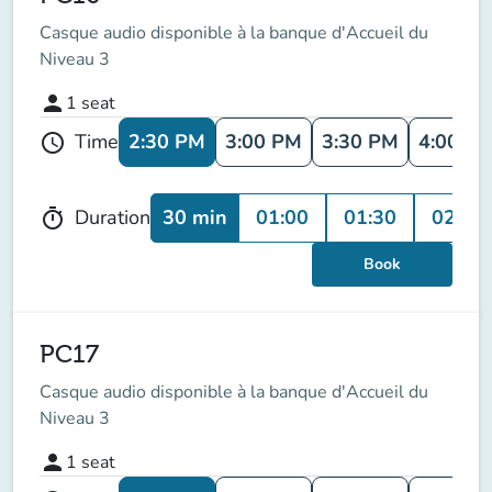
Casque audio disponible à la banque d'Accueil du
Niveau 3
person
1
seat
2:30 PM
3:00 PM
3:30 PM
4:00 P
Time
schedule
30 min
01:00
01:30
02:00
Duration
timer
Book
PC17
Casque audio disponible à la banque d'Accueil du
Niveau 3
person
1
seat