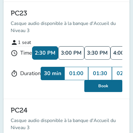
PC23
Casque audio disponible à la banque d'Accueil du
Niveau 3
person
1
seat
2:30 PM
3:00 PM
3:30 PM
4:00 P
Time
schedule
30 min
01:00
01:30
02:00
Duration
timer
Book
PC24
Casque audio disponible à la banque d'Accueil du
Niveau 3