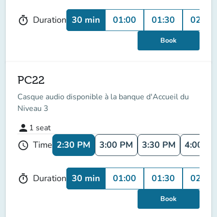
30 min
01:00
01:30
02:00
Duration
timer
Book
PC22
Casque audio disponible à la banque d'Accueil du
Niveau 3
person
1
seat
2:30 PM
3:00 PM
3:30 PM
4:00 P
Time
schedule
30 min
01:00
01:30
02:00
Duration
timer
Book