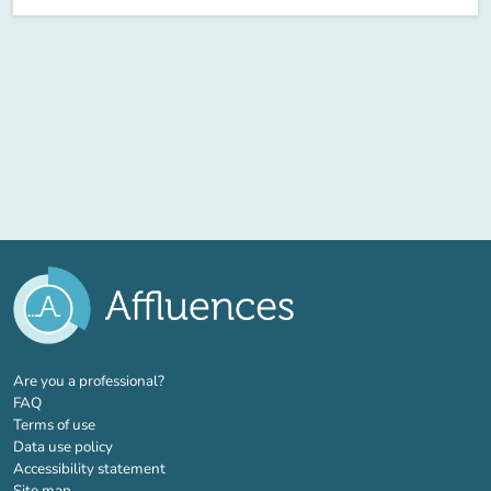
(new tab)
Are you a professional?
FAQ
Terms of use
Data use policy
Accessibility statement
Site map