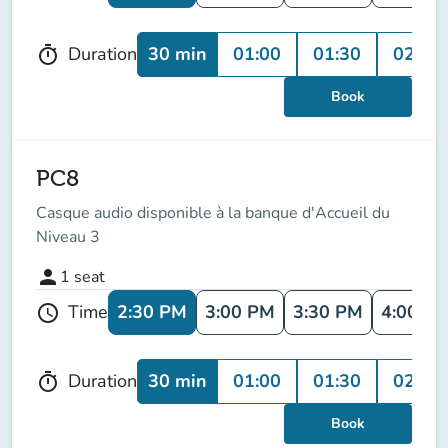
30 min
01:00
01:30
02:00
Duration
timer
Book
PC8
Casque audio disponible à la banque d'Accueil du
Niveau 3
person
1
seat
2:30 PM
3:00 PM
3:30 PM
4:00 P
Time
schedule
30 min
01:00
01:30
02:00
Duration
timer
Book