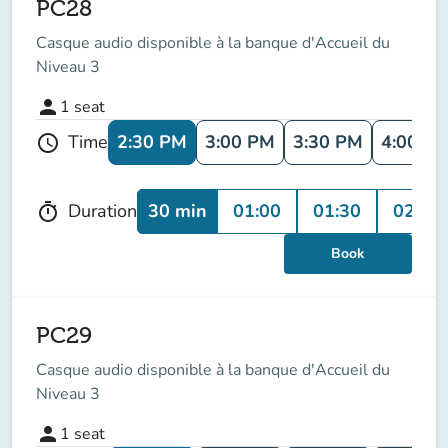
PC28
Casque audio disponible à la banque d'Accueil du
Niveau 3
person
1
seat
2:30 PM
3:00 PM
3:30 PM
4:00 P
Time
schedule
30 min
01:00
01:30
02:00
Duration
timer
Book
PC29
Casque audio disponible à la banque d'Accueil du
Niveau 3
person
1
seat