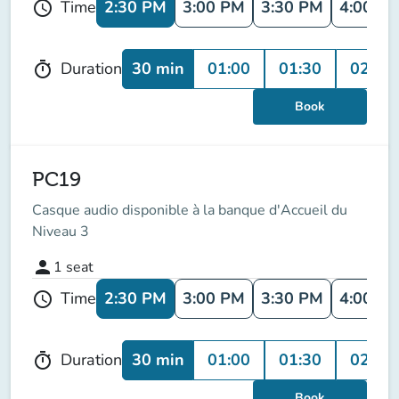
2:30 PM
3:00 PM
3:30 PM
4:00 P
Time
schedule
30 min
01:00
01:30
02:00
Duration
timer
Book
PC19
Casque audio disponible à la banque d'Accueil du
Niveau 3
person
1
seat
2:30 PM
3:00 PM
3:30 PM
4:00 P
Time
schedule
30 min
01:00
01:30
02:00
Duration
timer
Book