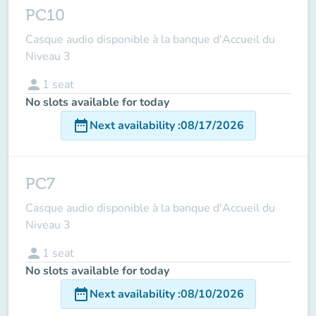
PC10
Casque audio disponible à la banque d'Accueil du
Niveau 3
person
1
seat
No slots available for today
date_range
Next availability
:
08/17/2026
PC7
Casque audio disponible à la banque d'Accueil du
Niveau 3
person
1
seat
No slots available for today
date_range
Next availability
:
08/10/2026