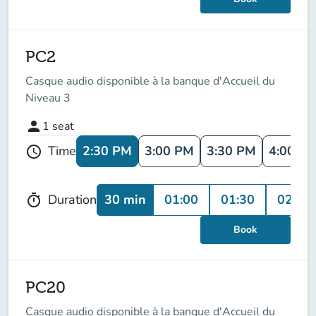
PC2
Casque audio disponible à la banque d'Accueil du
Niveau 3
person
1
seat
2:30 PM
3:00 PM
3:30 PM
4:00 P
Time
schedule
30 min
01:00
01:30
02:00
Duration
timer
Book
PC20
Casque audio disponible à la banque d'Accueil du