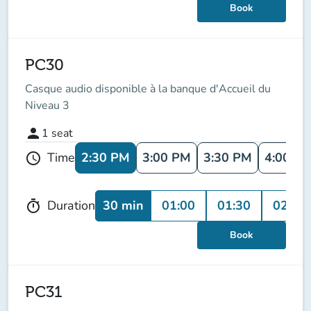
Book
PC30
Casque audio disponible à la banque d'Accueil du
Niveau 3
person
1
seat
2:30 PM
3:00 PM
3:30 PM
4:00 P
Time
schedule
30 min
01:00
01:30
02:00
Duration
timer
Book
PC31