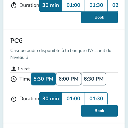
30 min
01:00
01:30
02:00
Duration
timer
Book
PC6
Casque audio disponible à la banque d'Accueil du
Niveau 3
person
1
seat
5:30 PM
6:00 PM
6:30 PM
Time
schedule
30 min
01:00
01:30
Duration
timer
Book