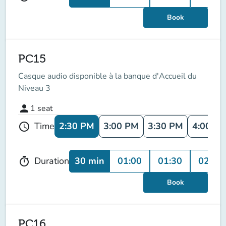
Book
PC15
Casque audio disponible à la banque d'Accueil du
Niveau 3
person
1
seat
2:30 PM
3:00 PM
3:30 PM
4:00 P
Time
schedule
30 min
01:00
01:30
02:00
Duration
timer
Book
PC16