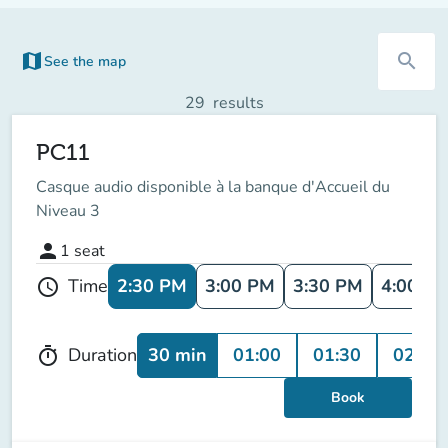
map
search
See the map
(new tab)
29
results
PC11
Casque audio disponible à la banque d'Accueil du
Niveau 3
person
1
seat
2:30 PM
3:00 PM
3:30 PM
4:00 P
Time
schedule
30 min
01:00
01:30
02:00
Duration
timer
Book