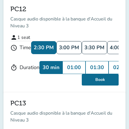
PC12
Casque audio disponible à la banque d'Accueil du
Niveau 3
person
1
seat
2:30 PM
3:00 PM
3:30 PM
4:00 P
Time
schedule
30 min
01:00
01:30
02:00
Duration
timer
Book
PC13
Casque audio disponible à la banque d'Accueil du
Niveau 3