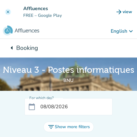
Go to main content
Affluences
arrow_forward
view
clear
(new t
FREE
– Google Play
keyboard_arrow_down
English
arrow_left
Booking
Back to:
Niveau 3 - Postes informatiques
BNU
For which day?
calendar_today
filter_list
Show more filters