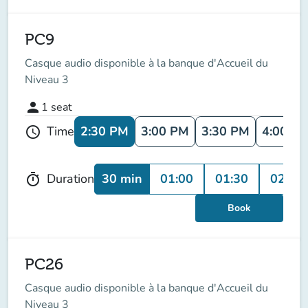
PC9
Casque audio disponible à la banque d'Accueil du
Niveau 3
person
1
seat
2:30 PM
3:00 PM
3:30 PM
4:00 P
Time
schedule
30 min
01:00
01:30
02:00
Duration
timer
Book
PC26
Casque audio disponible à la banque d'Accueil du
Niveau 3