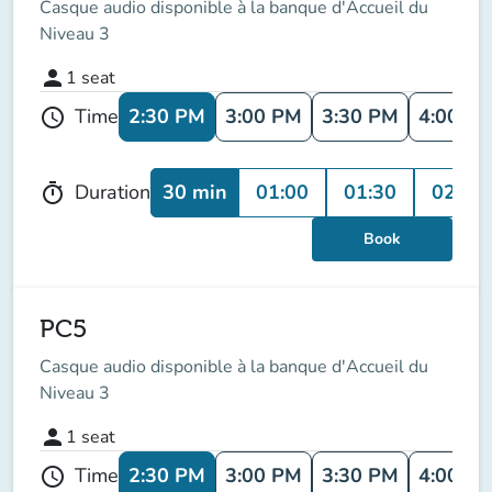
Casque audio disponible à la banque d'Accueil du
Niveau 3
person
1
seat
2:30 PM
3:00 PM
3:30 PM
4:00 P
Time
schedule
30 min
01:00
01:30
02:00
Duration
timer
Book
PC5
Casque audio disponible à la banque d'Accueil du
Niveau 3
person
1
seat
2:30 PM
3:00 PM
3:30 PM
4:00 P
Time
schedule