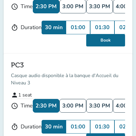
2:30 PM
3:00 PM
3:30 PM
4:00 P
Time
schedule
30 min
01:00
01:30
02:00
Duration
timer
Book
PC3
Casque audio disponible à la banque d'Accueil du
Niveau 3
person
1
seat
2:30 PM
3:00 PM
3:30 PM
4:00 P
Time
schedule
30 min
01:00
01:30
02:00
Duration
timer