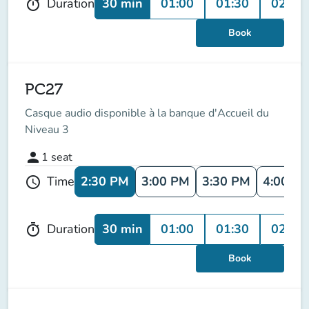
30 min
01:00
01:30
02:00
Duration
timer
Book
PC27
Casque audio disponible à la banque d'Accueil du
Niveau 3
person
1
seat
2:30 PM
3:00 PM
3:30 PM
4:00 P
Time
schedule
30 min
01:00
01:30
02:00
Duration
timer
Book