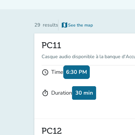
map
29
results
See the map
(new tab)
PC11
Casque audio disponible à la banque d'Acc
6:30 PM
Time
schedule
30 min
Duration
timer
PC12