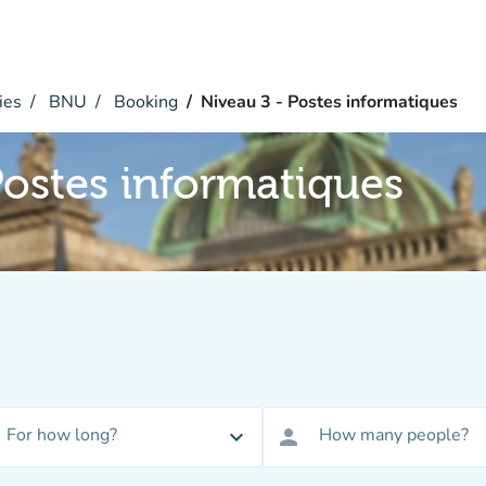
ies
BNU
Booking
Niveau 3 - Postes informatiques
Postes informatiques
For how long?
How many people?
expand_more
person