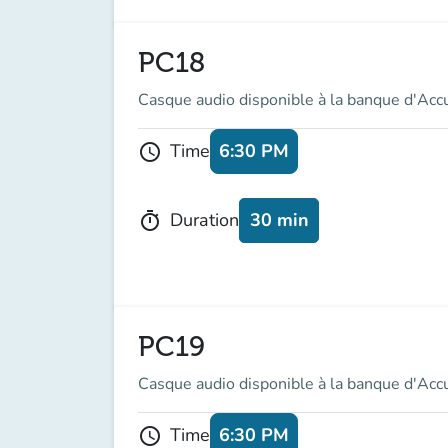
PC18
Casque audio disponible à la banque d'Acc
6:30 PM
Time
schedule
30 min
Duration
timer
PC19
Casque audio disponible à la banque d'Acc
6:30 PM
Time
schedule