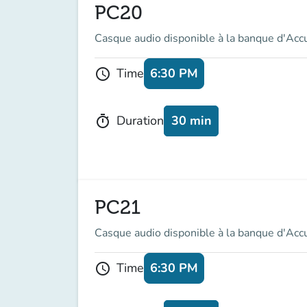
PC20
Casque audio disponible à la banque d'Acc
6:30 PM
Time
schedule
30 min
Duration
timer
PC21
Casque audio disponible à la banque d'Acc
6:30 PM
Time
schedule