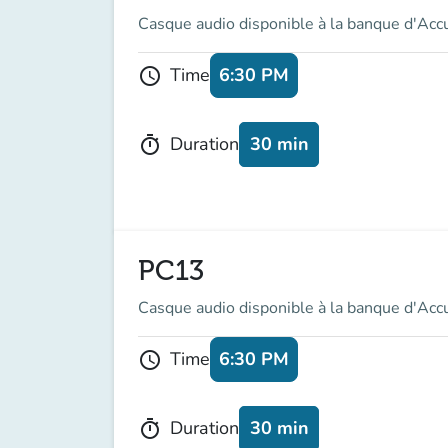
Casque audio disponible à la banque d'Acc
6:30 PM
Time
schedule
30 min
Duration
timer
PC13
Casque audio disponible à la banque d'Acc
6:30 PM
Time
schedule
30 min
Duration
timer