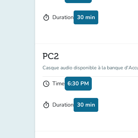
30 min
Duration
timer
PC2
Casque audio disponible à la banque d'Acc
6:30 PM
Time
schedule
30 min
Duration
timer