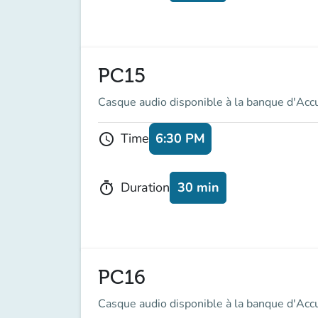
PC15
Casque audio disponible à la banque d'Acc
6:30 PM
Time
schedule
30 min
Duration
timer
PC16
Casque audio disponible à la banque d'Acc