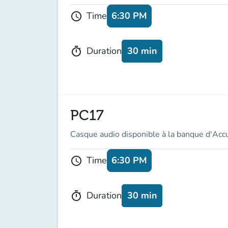
6:30 PM
Time
schedule
30 min
Duration
timer
PC17
Casque audio disponible à la banque d'Acc
6:30 PM
Time
schedule
30 min
Duration
timer