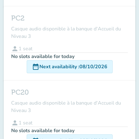
PC2
Casque audio disponible à la banque d'Accueil du
Niveau 3
person
1
seat
No slots available for today
date_range
Next availability
:
08/10/2026
PC20
Casque audio disponible à la banque d'Accueil du
Niveau 3
person
1
seat
No slots available for today