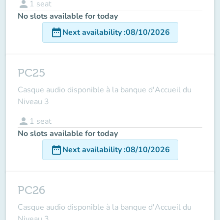
person
1
seat
No slots available for today
date_range
Next availability
:
08/10/2026
PC25
Casque audio disponible à la banque d'Accueil du
Niveau 3
person
1
seat
No slots available for today
date_range
Next availability
:
08/10/2026
PC26
Casque audio disponible à la banque d'Accueil du
Niveau 3