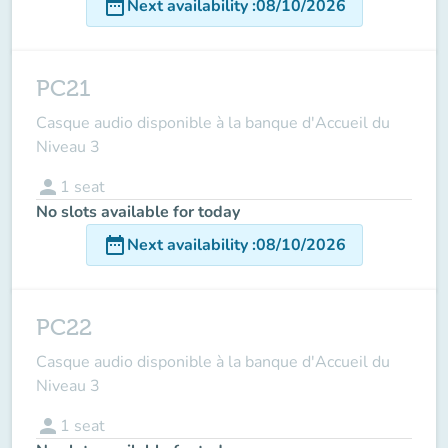
date_range
Next availability
:
08/10/2026
PC21
Casque audio disponible à la banque d'Accueil du
Niveau 3
person
1
seat
No slots available for today
date_range
Next availability
:
08/10/2026
PC22
Casque audio disponible à la banque d'Accueil du
Niveau 3
person
1
seat