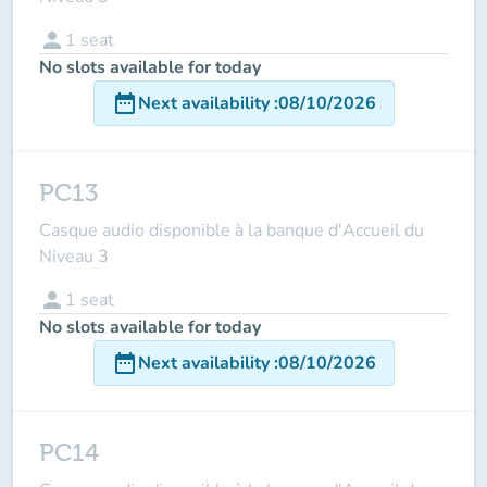
person
1
seat
No slots available for today
date_range
Next availability
:
08/10/2026
PC13
Casque audio disponible à la banque d'Accueil du
Niveau 3
person
1
seat
No slots available for today
date_range
Next availability
:
08/10/2026
PC14