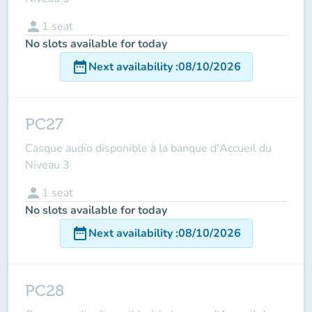
person
1
seat
No slots available for today
date_range
Next availability
:
08/10/2026
PC27
Casque audio disponible à la banque d'Accueil du
Niveau 3
person
1
seat
No slots available for today
date_range
Next availability
:
08/10/2026
PC28