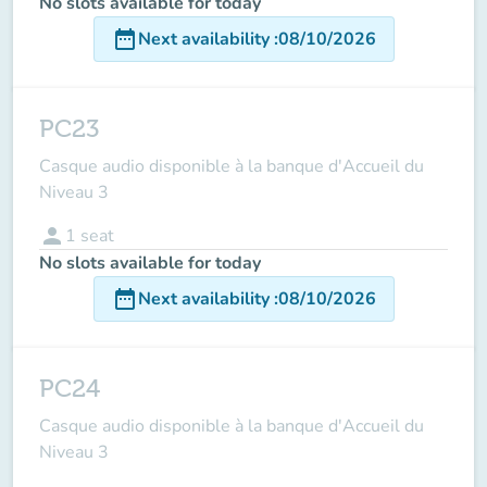
No slots available for today
date_range
Next availability
:
08/10/2026
PC23
Casque audio disponible à la banque d'Accueil du
Niveau 3
person
1
seat
No slots available for today
date_range
Next availability
:
08/10/2026
PC24
Casque audio disponible à la banque d'Accueil du
Niveau 3