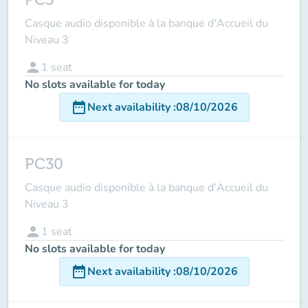
Casque audio disponible à la banque d'Accueil du
Niveau 3
person
1
seat
No slots available for today
date_range
Next availability
:
08/10/2026
PC30
Casque audio disponible à la banque d'Accueil du
Niveau 3
person
1
seat
No slots available for today
date_range
Next availability
:
08/10/2026