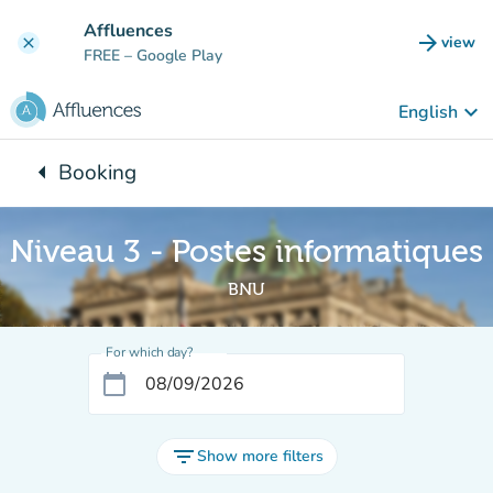
Go to main content
Affluences
arrow_forward
view
clear
(new t
FREE
– Google Play
keyboard_arrow_down
English
arrow_left
Booking
Back to:
Niveau 3 - Postes informatiques
BNU
For which day?
calendar_today
filter_list
Show more filters