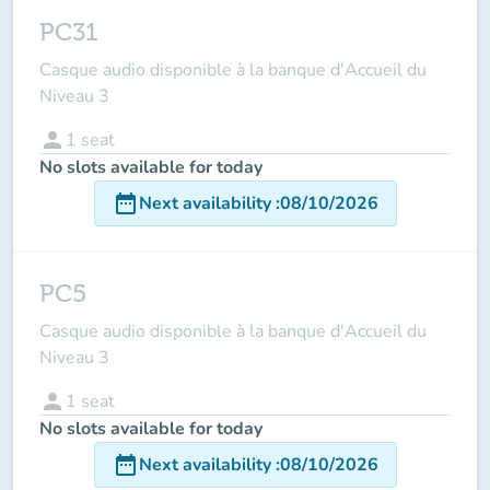
PC31
Casque audio disponible à la banque d'Accueil du
Niveau 3
person
1
seat
No slots available for today
date_range
Next availability
:
08/10/2026
PC5
Casque audio disponible à la banque d'Accueil du
Niveau 3
person
1
seat
No slots available for today
date_range
Next availability
:
08/10/2026