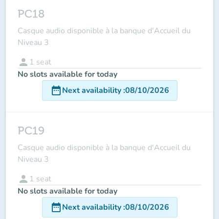
PC18
Casque audio disponible à la banque d'Accueil du
Niveau 3
person
1
seat
No slots available for today
date_range
Next availability
:
08/10/2026
PC19
Casque audio disponible à la banque d'Accueil du
Niveau 3
person
1
seat
No slots available for today
date_range
Next availability
:
08/10/2026