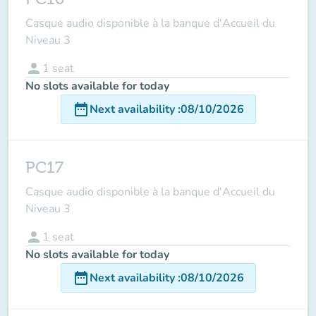
Casque audio disponible à la banque d'Accueil du
Niveau 3
person
1
seat
No slots available for today
date_range
Next availability
:
08/10/2026
PC17
Casque audio disponible à la banque d'Accueil du
Niveau 3
person
1
seat
No slots available for today
date_range
Next availability
:
08/10/2026