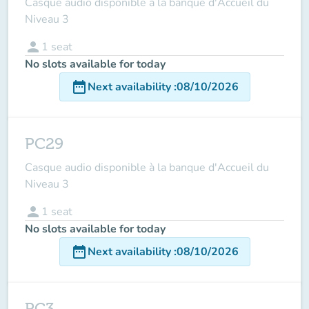
Casque audio disponible à la banque d'Accueil du
Niveau 3
person
1
seat
No slots available for today
date_range
Next availability
:
08/10/2026
PC29
Casque audio disponible à la banque d'Accueil du
Niveau 3
person
1
seat
No slots available for today
date_range
Next availability
:
08/10/2026
PC3