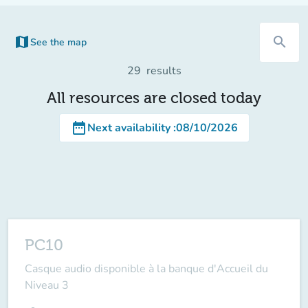
map
search
See the map
(new tab)
29
results
All resources are closed today
date_range
Next availability
:
08/10/2026
PC10
Casque audio disponible à la banque d'Accueil du
Niveau 3