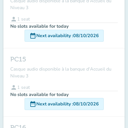
Casque audio disponible à la banque d'Accueil du
Niveau 3
person
1
seat
No slots available for today
date_range
Next availability
:
08/10/2026
PC15
Casque audio disponible à la banque d'Accueil du
Niveau 3
person
1
seat
No slots available for today
date_range
Next availability
:
08/10/2026
PC16