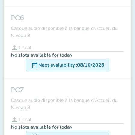
PC6
Casque audio disponible à la banque d'Accueil du
Niveau 3
person
1
seat
No slots available for today
date_range
Next availability
:
08/10/2026
PC7
Casque audio disponible à la banque d'Accueil du
Niveau 3
person
1
seat
No slots available for today