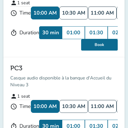
person
1
seat
10:00 AM
10:30 AM
11:00 AM
11:
Time
schedule
30 min
01:00
01:30
02:00
Duration
timer
Book
PC3
Casque audio disponible à la banque d'Accueil du
Niveau 3
person
1
seat
10:00 AM
10:30 AM
11:00 AM
11:
Time
schedule
30 min
01:00
01:30
02:00
Duration
timer