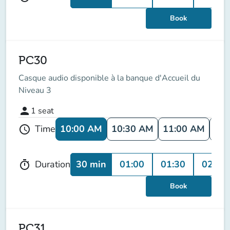
Book
PC30
Casque audio disponible à la banque d'Accueil du
Niveau 3
person
1
seat
10:00 AM
10:30 AM
11:00 AM
11:
Time
schedule
30 min
01:00
01:30
02:00
Duration
timer
Book
PC31