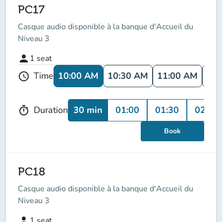
PC17
Casque audio disponible à la banque d'Accueil du
Niveau 3
person
1
seat
10:00 AM
10:30 AM
11:00 AM
11:
Time
schedule
30 min
01:00
01:30
02:00
Duration
timer
Book
PC18
Casque audio disponible à la banque d'Accueil du
Niveau 3
person
1
seat