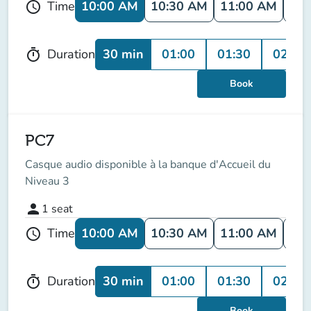
10:00 AM
10:30 AM
11:00 AM
11:
Time
schedule
30 min
01:00
01:30
02:00
Duration
timer
Book
PC7
Casque audio disponible à la banque d'Accueil du
Niveau 3
person
1
seat
10:00 AM
10:30 AM
11:00 AM
11:
Time
schedule
30 min
01:00
01:30
02:00
Duration
timer
Book