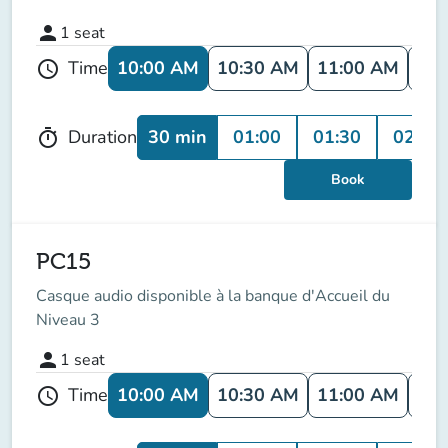
person
1
seat
10:00 AM
10:30 AM
11:00 AM
11:
Time
schedule
30 min
01:00
01:30
02:00
Duration
timer
Book
PC15
Casque audio disponible à la banque d'Accueil du
Niveau 3
person
1
seat
10:00 AM
10:30 AM
11:00 AM
11:
Time
schedule