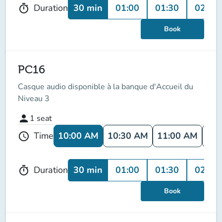
30 min
01:00
01:30
02:00
Duration
timer
Book
PC16
Casque audio disponible à la banque d'Accueil du
Niveau 3
person
1
seat
10:00 AM
10:30 AM
11:00 AM
11:
Time
schedule
30 min
01:00
01:30
02:00
Duration
timer
Book