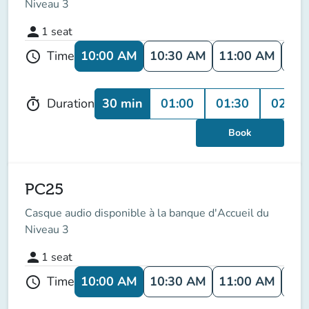
Niveau 3
person
1
seat
10:00 AM
10:30 AM
11:00 AM
11:
Time
schedule
30 min
01:00
01:30
02:00
Duration
timer
Book
PC25
Casque audio disponible à la banque d'Accueil du
Niveau 3
person
1
seat
10:00 AM
10:30 AM
11:00 AM
11:
Time
schedule