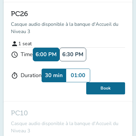
PC26
Casque audio disponible à la banque d'Accueil du
Niveau 3
person
1
seat
6:00 PM
6:30 PM
Time
schedule
30 min
01:00
Duration
timer
Book
PC10
Casque audio disponible à la banque d'Accueil du
Niveau 3