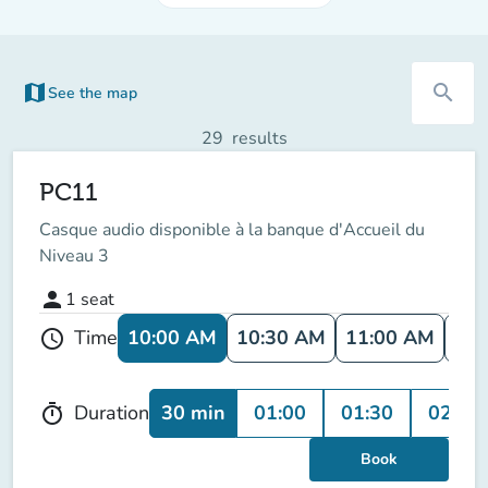
map
search
See the map
(new tab)
29
results
PC11
Casque audio disponible à la banque d'Accueil du
Niveau 3
person
1
seat
10:00 AM
10:30 AM
11:00 AM
11:
Time
schedule
30 min
01:00
01:30
02:00
Duration
timer
Book