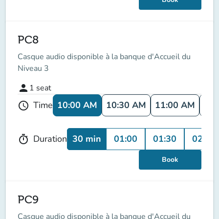
PC8
Casque audio disponible à la banque d'Accueil du
Niveau 3
person
1
seat
10:00 AM
10:30 AM
11:00 AM
11:
Time
schedule
30 min
01:00
01:30
02:00
Duration
timer
Book
PC9
Casque audio disponible à la banque d'Accueil du