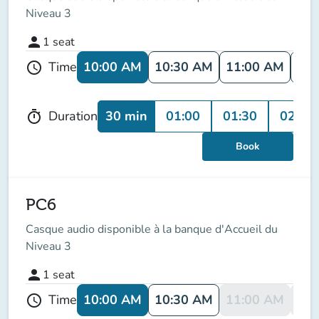
Niveau 3
person
1
seat
10:00 AM
10:30 AM
11:00 AM
11:
Time
schedule
30 min
01:00
01:30
02:00
Duration
timer
Book
PC6
Casque audio disponible à la banque d'Accueil du
Niveau 3
person
1
seat
10:00 AM
10:30 AM
11:00 AM
11:
Time
schedule