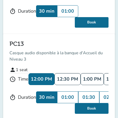
30 min
01:00
Duration
timer
Book
PC13
Casque audio disponible à la banque d'Accueil du
Niveau 3
person
1
seat
12:00 PM
12:30 PM
1:00 PM
1:30
Time
schedule
30 min
01:00
01:30
02:00
Duration
timer
Book