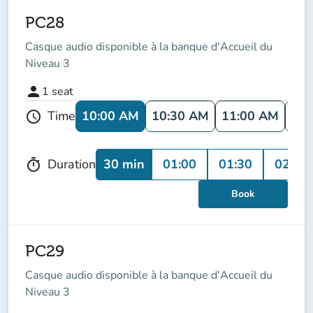
PC28
Casque audio disponible à la banque d'Accueil du
Niveau 3
person
1
seat
10:00 AM
10:30 AM
11:00 AM
11:
Time
schedule
30 min
01:00
01:30
02:00
Duration
timer
Book
PC29
Casque audio disponible à la banque d'Accueil du
Niveau 3