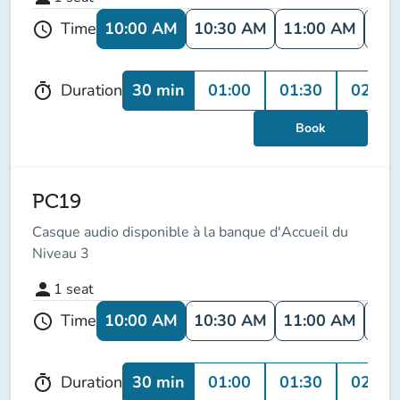
10:00 AM
10:30 AM
11:00 AM
11:
Time
schedule
30 min
01:00
01:30
02:00
Duration
timer
Book
PC19
Casque audio disponible à la banque d'Accueil du
Niveau 3
person
1
seat
10:00 AM
10:30 AM
11:00 AM
11:
Time
schedule
30 min
01:00
01:30
02:00
Duration
timer