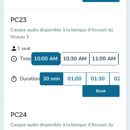
PC23
Casque audio disponible à la banque d'Accueil du
Niveau 3
person
1
seat
10:00 AM
10:30 AM
11:00 AM
11:
Time
schedule
30 min
01:00
01:30
02:00
Duration
timer
Book
PC24
Casque audio disponible à la banque d'Accueil du