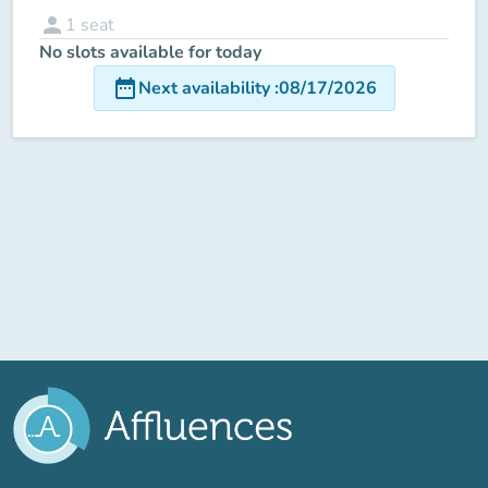
person
1
seat
No slots available for today
date_range
Next availability
:
08/17/2026