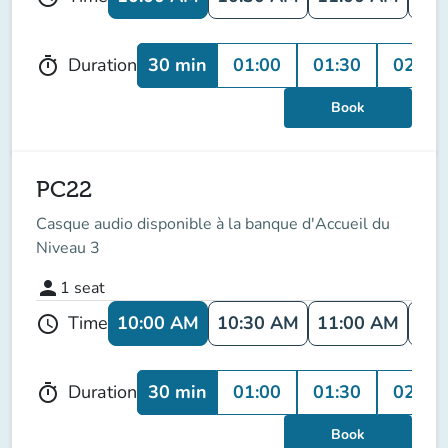
30 min
01:00
01:30
02:00
Duration
timer
Book
PC22
Casque audio disponible à la banque d'Accueil du
Niveau 3
person
1
seat
10:00 AM
10:30 AM
11:00 AM
11:
Time
schedule
30 min
01:00
01:30
02:00
Duration
timer
Book