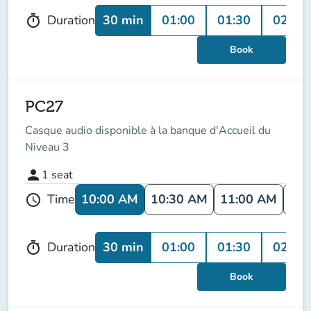
30 min
01:00
01:30
02:00
Duration
timer
Book
PC27
Casque audio disponible à la banque d'Accueil du
Niveau 3
person
1
seat
10:00 AM
10:30 AM
11:00 AM
11:
Time
schedule
30 min
01:00
01:30
02:00
Duration
timer
Book