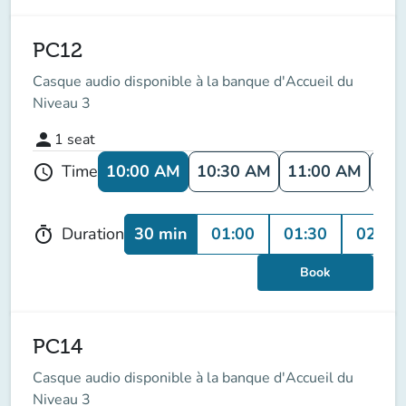
PC12
Casque audio disponible à la banque d'Accueil du
Niveau 3
person
1
seat
10:00 AM
10:30 AM
11:00 AM
11:
Time
schedule
30 min
01:00
01:30
02:00
Duration
timer
Book
PC14
Casque audio disponible à la banque d'Accueil du
Niveau 3