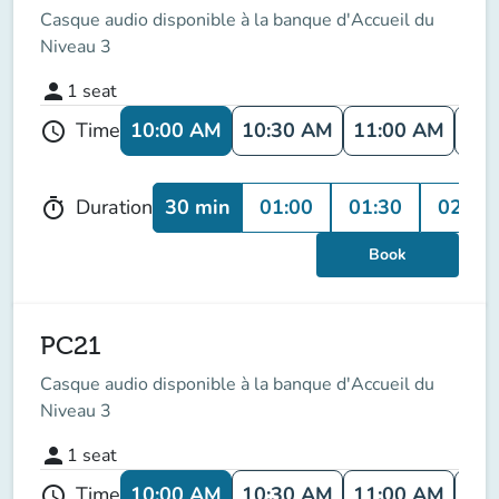
Casque audio disponible à la banque d'Accueil du
Niveau 3
person
1
seat
10:00 AM
10:30 AM
11:00 AM
11:
Time
schedule
30 min
01:00
01:30
02:00
Duration
timer
Book
PC21
Casque audio disponible à la banque d'Accueil du
Niveau 3
person
1
seat
10:00 AM
10:30 AM
11:00 AM
11:
Time
schedule