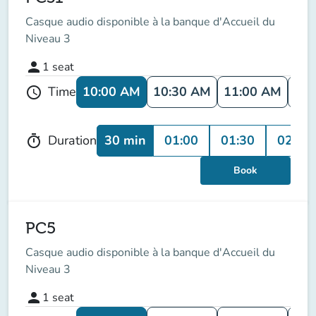
Casque audio disponible à la banque d'Accueil du
Niveau 3
person
1
seat
10:00 AM
10:30 AM
11:00 AM
11:
Time
schedule
30 min
01:00
01:30
02:00
Duration
timer
Book
PC5
Casque audio disponible à la banque d'Accueil du
Niveau 3
person
1
seat