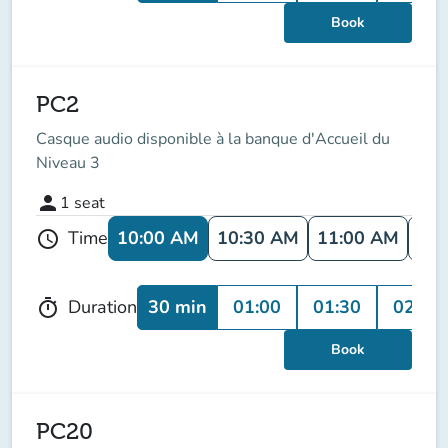
Book
PC2
Casque audio disponible à la banque d'Accueil du
Niveau 3
person
1
seat
10:00 AM
10:30 AM
11:00 AM
11:
Time
schedule
30 min
01:00
01:30
02:00
Duration
timer
Book
PC20