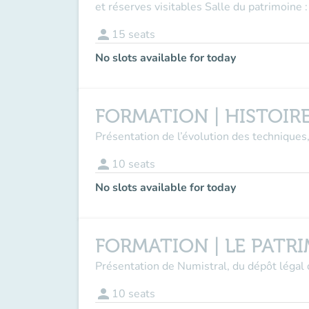
et réserves visitables Salle du patrimoine :
person
15
seats
No slots available for today
FORMATION | HISTOIRE
Présentation de l’évolution des techniques,
person
10
seats
No slots available for today
FORMATION | LE PATR
Présentation de Numistral, du dépôt légal 
person
10
seats