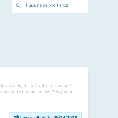
Place name, workshop...
search
e vue d'objets lié à votre recherche ?
r sur votre bureau, utiliser Tropy pour
date_range
Next availability
:
09/24/2026