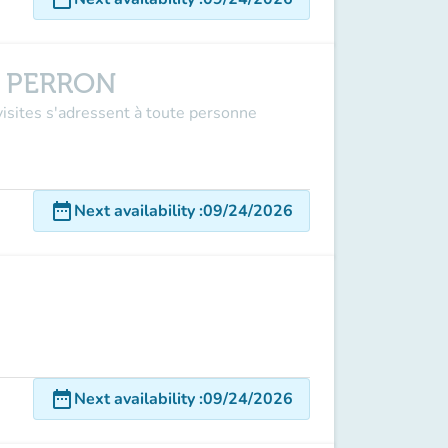
E PERRON
visites s'adressent à toute personne
date_range
Next availability
:
09/24/2026
date_range
Next availability
:
09/24/2026