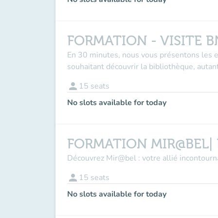
FORMATION - VISITE B
En 30 minutes, nous vous présentons les esp
souhaitant découvrir la bibliothèque, autan
person
15
seats
No slots available for today
FORMATION MIR@BEL| La
Découvrez Mir@bel : votre allié incontourn
person
15
seats
No slots available for today