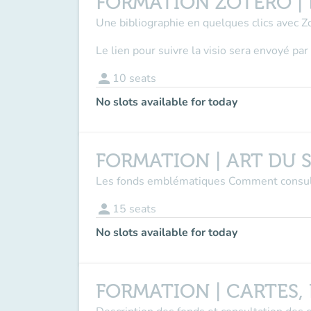
FORMATION ZOTERO | E
Une bibliographie en quelques clics avec Zo
Le lien pour suivre la visio sera envoyé pa
person
10
seats
No slots available for today
FORMATION | ART DU 
Les fonds emblématiques Comment consult
person
15
seats
No slots available for today
FORMATION | CARTES,