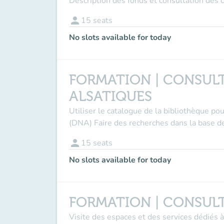
Description des fonds et consultation des
person
15
seats
No slots available for today
FORMATION | CONSULT
ALSATIQUES
Utiliser le catalogue de la bibliothèque p
(DNA) Faire des recherches dans la base de
person
15
seats
No slots available for today
FORMATION | CONSULT
Visite des espaces et des services dédiés à