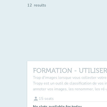
12
results
FORMATION - UTILISE
Trop d'images lorsque vous collecter votre
Tropy est un outil de classification de vos
annoter vos images, les renommer, les ré-a
person
15
seats
No slots available for today