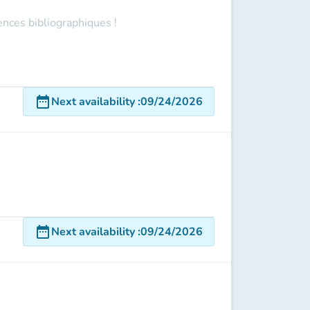
ences bibliographiques !
date_range
Next availability
:
09/24/2026
date_range
Next availability
:
09/24/2026