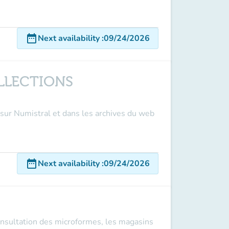
date_range
Next availability
:
09/24/2026
OLLECTIONS
 sur Numistral et dans les archives du web
date_range
Next availability
:
09/24/2026
consultation des microformes, les magasins