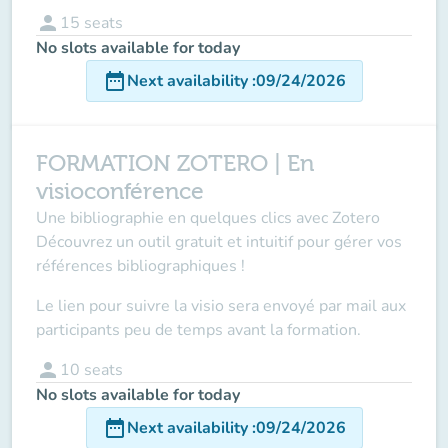
person
15
seats
No slots available for today
date_range
Next availability
:
09/24/2026
FORMATION ZOTERO | En
visioconférence
Une bibliographie en quelques clics avec Zotero
Découvrez un outil gratuit et intuitif pour gérer vos
références bibliographiques !
Le lien pour suivre la visio sera envoyé par mail aux
participants peu de temps avant la formation.
person
10
seats
No slots available for today
date_range
Next availability
:
09/24/2026