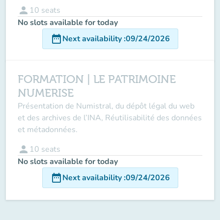
person
10
seats
No slots available for today
date_range
Next availability
:
09/24/2026
FORMATION | LE PATRIMOINE
NUMERISE
Présentation de Numistral, du dépôt légal du web
et des archives de l’INA, Réutilisabilité des données
et métadonnées.
person
10
seats
No slots available for today
date_range
Next availability
:
09/24/2026