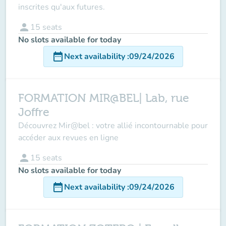
inscrites qu'aux futures.
person
15
seats
No slots available for today
date_range
Next availability
:
09/24/2026
FORMATION MIR@BEL| Lab, rue
Joffre
Découvrez Mir@bel : votre allié incontournable pour
accéder aux revues en ligne
person
15
seats
No slots available for today
date_range
Next availability
:
09/24/2026