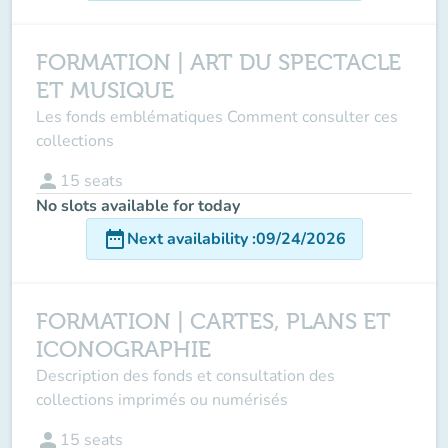
FORMATION | ART DU SPECTACLE
ET MUSIQUE
Les fonds emblématiques Comment consulter ces
collections
person
15
seats
No slots available for today
date_range
Next availability
:
09/24/2026
FORMATION | CARTES, PLANS ET
ICONOGRAPHIE
Description des fonds et consultation des
collections imprimés ou numérisés
person
15
seats