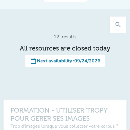
search
12
results
All resources are closed today
date_range
Next availability
:
09/24/2026
FORMATION - UTILISER TROPY
POUR GERER SES IMAGES
Trop d'images lorsque vous collecter votre corpus ?