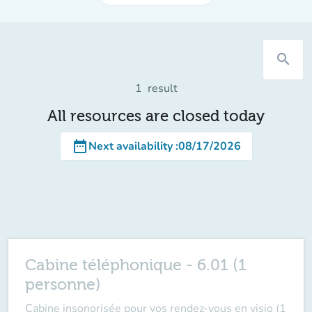
search
1
result
All resources are closed today
date_range
Next availability
:
08/17/2026
Cabine téléphonique - 6.01 (1
personne)
Cabine insonorisée pour vos rendez-vous en visio (1