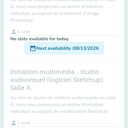
A, nous vous proposons un atelier d'initiation
individuel au logiciel de traitement d'image
Photoshop.
person
1
seat
No slots available for today
date_range
Next availability
:
08/13/2026
Initiation multimédia : studio
audiovisuel (logiciel Sketchup).
Salle A.
Au sein du studio de création audiovisuelle en salle
A, nous vous proposons un atelier d'initiation
individuel au logiciel de modélisation SketchUp.
person
1
seat