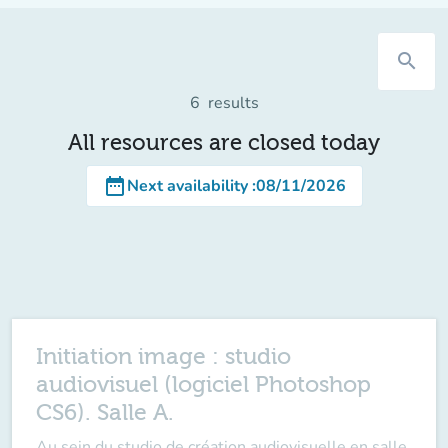
search
6
results
All resources are closed today
date_range
Next availability
:
08/11/2026
Initiation image : studio
audiovisuel (logiciel Photoshop
CS6). Salle A.
Au sein du studio de création audiovisuelle en salle