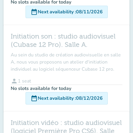
No slots available for today
date_range
Next availability
:
08/11/2026
Initiation son : studio audiovisuel
(Cubase 12 Pro). Salle A.
Au sein du studio de création audiovisuelle en salle
A, nous vous proposons un atelier d'initiation
individuel au logiciel séquenceur Cubase 12 pro.
person
1
seat
No slots available for today
date_range
Next availability
:
08/12/2026
Initiation vidéo : studio audiovisuel
(logiciel Première Pro CS6). Salle