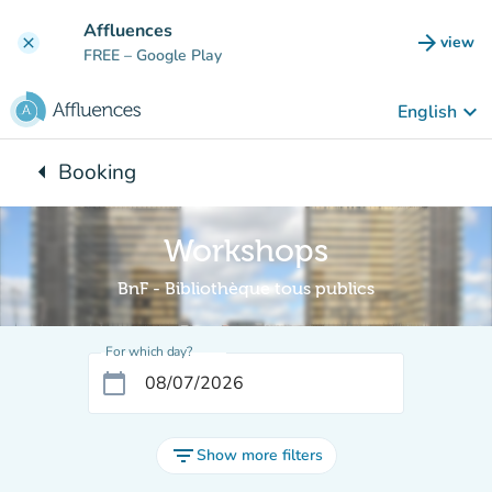
Go to main content
Affluences
arrow_forward
view
clear
(new t
FREE
– Google Play
keyboard_arrow_down
English
arrow_left
Booking
Back to:
Workshops
BnF - Bibliothèque tous publics
For which day?
calendar_today
filter_list
Show more filters