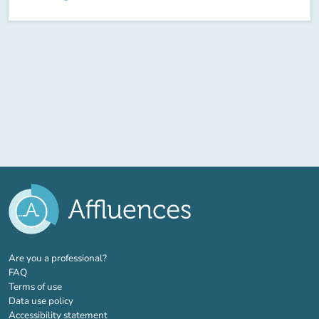
(new tab)
Are you a professional?
FAQ
Terms of use
Data use policy
Accessibility statement