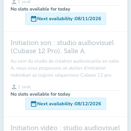
person
1
seat
No slots available for today
date_range
Next availability
:
08/11/2026
Initiation son : studio audiovisuel
(Cubase 12 Pro). Salle A.
Au sein du studio de création audiovisuelle en salle
A, nous vous proposons un atelier d'initiation
individuel au logiciel séquenceur Cubase 12 pro.
person
1
seat
No slots available for today
date_range
Next availability
:
08/12/2026
Initiation vidéo : studio audiovisuel