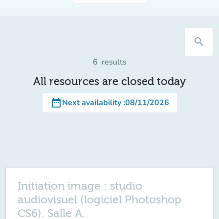
search
6
results
All resources are closed today
date_range
Next availability
:
08/11/2026
Initiation image : studio
audiovisuel (logiciel Photoshop
CS6). Salle A.