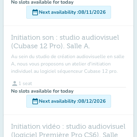
No slots available for today
date_range
Next availability
:
08/11/2026
Initiation son : studio audiovisuel
(Cubase 12 Pro). Salle A.
Au sein du studio de création audiovisuelle en salle
A, nous vous proposons un atelier d'initiation
individuel au logiciel séquenceur Cubase 12 pro.
person
1
seat
No slots available for today
date_range
Next availability
:
08/12/2026
Initiation vidéo : studio audiovisuel
(logiciel Première Pro CS6). Salle