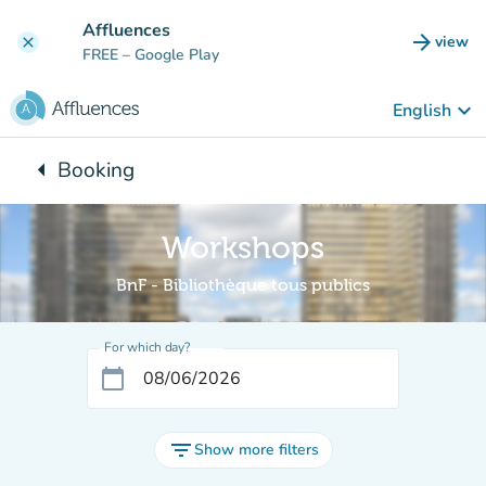
Go to main content
Affluences
arrow_forward
view
clear
(new t
FREE
– Google Play
keyboard_arrow_down
English
arrow_left
Booking
Back to:
Workshops
BnF - Bibliothèque tous publics
For which day?
calendar_today
filter_list
Show more filters