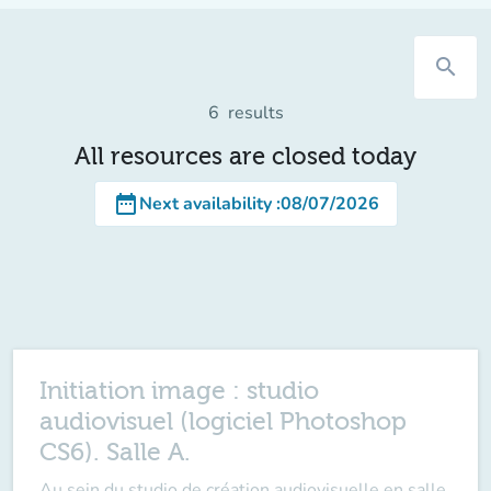
search
6
results
All resources are closed today
date_range
Next availability
:
08/07/2026
Initiation image : studio
audiovisuel (logiciel Photoshop
CS6). Salle A.
Au sein du studio de création audiovisuelle en salle