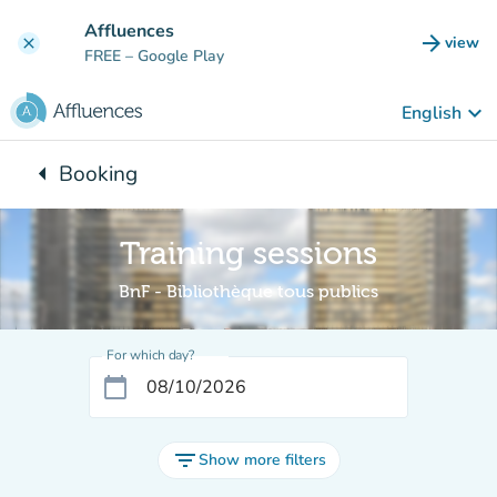
Go to main content
Affluences
arrow_forward
view
clear
(new t
FREE
– Google Play
keyboard_arrow_down
English
arrow_left
Booking
Back to:
Training sessions
BnF - Bibliothèque tous publics
For which day?
calendar_today
filter_list
Show more filters