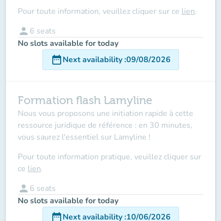
Pour toute information, veuillez cliquer sur ce
lien
.
person
6
seats
No slots available for today
date_range
Next availability
:
09/08/2026
Formation flash Lamyline
Nous vous proposons une initiation rapide à cette
ressource juridique de référence : en 30 minutes,
vous saurez l'essentiel sur Lamyline !
Pour toute information pratique, veuillez cliquer sur
ce
lien
.
person
6
seats
No slots available for today
date_range
Next availability
:
10/06/2026