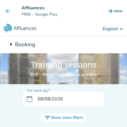
Go to main content
Affluences
arrow_forward
view
clear
(new t
FREE
– Google Play
keyboard_arrow_down
English
arrow_left
Booking
Back to:
Training sessions
BnF - Bibliothèque tous publics
For which day?
calendar_today
filter_list
Show more filters