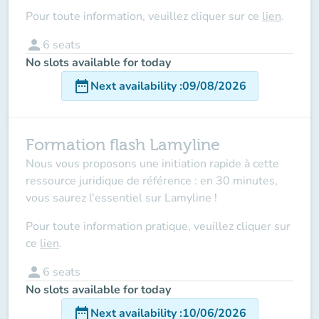
Pour toute information, veuillez cliquer sur ce
lien
.
person
6
seats
No slots available for today
date_range
Next availability
:
09/08/2026
Formation flash Lamyline
Nous vous proposons une initiation rapide à cette
ressource juridique de référence : en 30 minutes,
vous saurez l'essentiel sur Lamyline !
Pour toute information pratique, veuillez cliquer sur
ce
lien
.
person
6
seats
No slots available for today
date_range
Next availability
:
10/06/2026