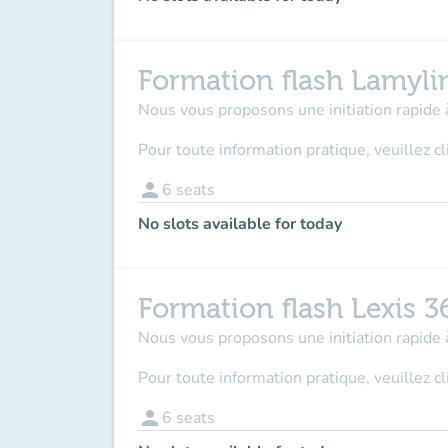
Formation flash Lamyli
Nous vous proposons une initiation rapide à
Pour toute information pratique, veuillez c
person
6
seats
No slots available for today
Formation flash Lexis 3
Nous vous proposons une initiation rapide à
Pour toute information pratique, veuillez c
person
6
seats