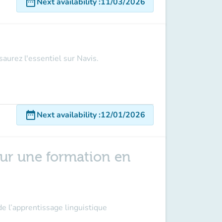
date_range
Next availability
:
11/03/2026
aurez l'essentiel sur Navis.
date_range
Next availability
:
12/01/2026
pour une formation en
de l’apprentissage linguistique