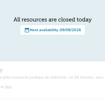
All resources are closed today
date_range
Next availability
:
09/08/2026
r
 cette ressource juridique de référence : en 30 minutes, vous sa
r ce
lien
.