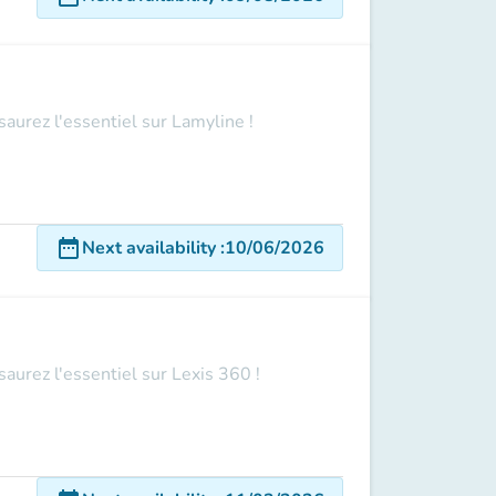
saurez l'essentiel sur Lamyline !
date_range
Next availability
:
10/06/2026
aurez l'essentiel sur Lexis 360 !