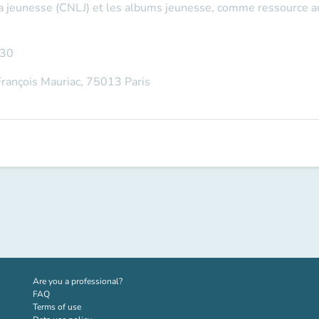
r la jeunesse (CNLJ) et les albums jeunesse, comme ressource 
h30
 François Mauriac, 75013 Paris
(new tab)
Are you a professional?
FAQ
Terms of use