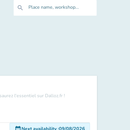
Place name, workshop...
search
urez l'essentiel sur Dalloz.fr !
date_range
Next availability
:
09/08/2026