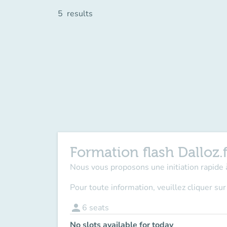
5
results
Formation flash Dalloz.f
Nous vous proposons une initiation rapide à
Pour toute information, veuillez cliquer su
person
6
seats
No slots available for today