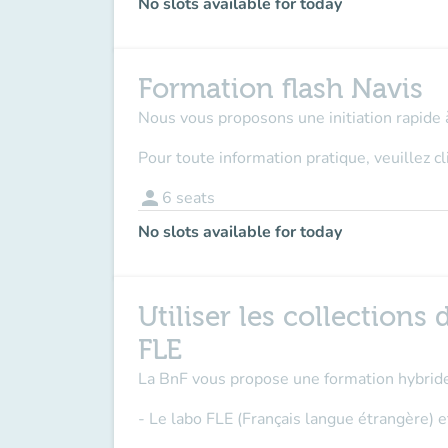
No slots available for today
Formation flash Navis
Nous vous proposons une initiation rapide à
Pour toute information pratique, veuillez c
person
6
seats
No slots available for today
Utiliser les collections
FLE
La BnF vous propose une formation hybride
- Le labo FLE (Français langue étrangère) et