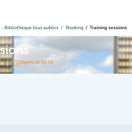
- Bibliothèque tous publics
Booking
Training sessions
ssions
access_time
Opens at 10:00
cs