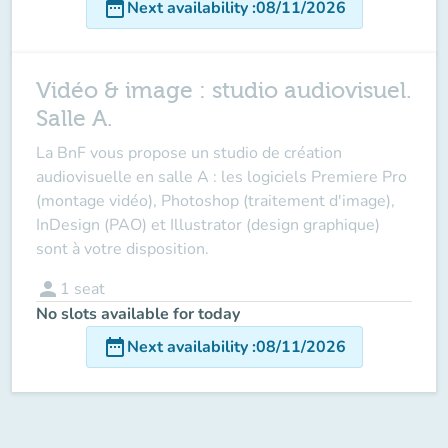
date_range
Next availability
:
08/11/2026
Vidéo & image : studio audiovisuel.
Salle A.
La BnF vous propose un studio de création
audiovisuelle en salle A : les logiciels Premiere Pro
(montage vidéo), Photoshop (traitement d'image),
InDesign (PAO) et Illustrator (design graphique)
sont à votre disposition.
person
1
seat
No slots available for today
date_range
Next availability
:
08/11/2026