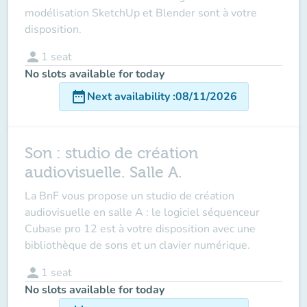
modélisation SketchUp et Blender sont à votre
disposition.
person
1
seat
No slots available for today
date_range
Next availability
:
08/11/2026
Son : studio de création
audiovisuelle. Salle A.
La BnF vous propose un studio de création
audiovisuelle en salle A : le logiciel séquenceur
Cubase pro 12 est à votre disposition avec une
bibliothèque de sons et un clavier numérique.
person
1
seat
No slots available for today