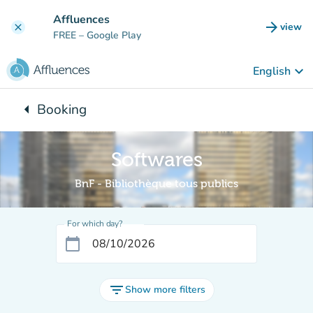
Go to main content
Affluences
arrow_forward
view
clear
(new t
FREE
– Google Play
keyboard_arrow_down
English
arrow_left
Booking
Back to:
Softwares
BnF - Bibliothèque tous publics
For which day?
calendar_today
filter_list
Show more filters