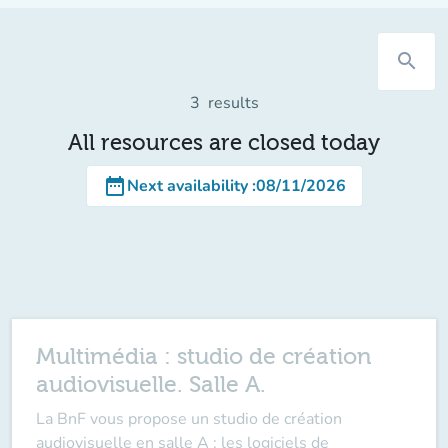
search
3
results
All resources are closed today
date_range
Next availability
:
08/11/2026
Multimédia : studio de création
audiovisuelle. Salle A.
La BnF vous propose un studio de création
audiovisuelle en salle A : les logiciels de