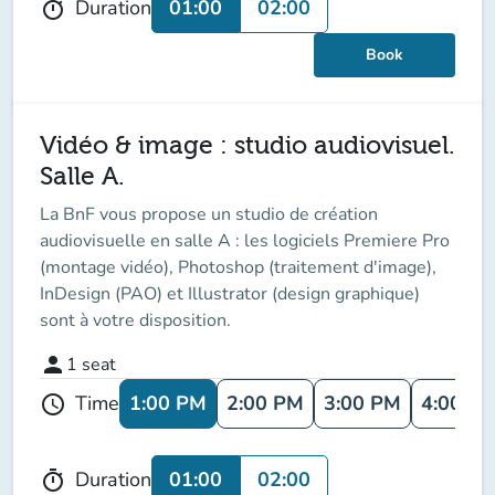
01:00
02:00
Duration
timer
Book
Vidéo & image : studio audiovisuel.
Salle A.
La BnF vous propose un studio de création
audiovisuelle en salle A : les logiciels Premiere Pro
(montage vidéo), Photoshop (traitement d'image),
InDesign (PAO) et Illustrator (design graphique)
sont à votre disposition.
person
1
seat
1:00 PM
2:00 PM
3:00 PM
4:00 P
Time
schedule
01:00
02:00
Duration
timer