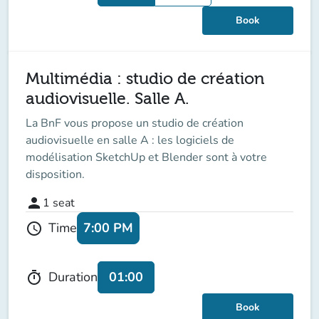
Book
Multimédia : studio de création
audiovisuelle. Salle A.
La BnF vous propose un studio de création
audiovisuelle en salle A : les logiciels de
modélisation SketchUp et Blender sont à votre
disposition.
person
1
seat
7:00 PM
Time
schedule
01:00
Duration
timer
Book