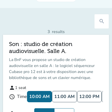
search
3
results
Son : studio de création
audiovisuelle. Salle A.
La BnF vous propose un studio de création
audiovisuelle en salle A : le logiciel séquenceur
Cubase pro 12 est à votre disposition avec une
bibliothèque de sons et un clavier numérique.
person
1
seat
10:00 AM
11:00 AM
12:00 PM
1:0
Time
schedule