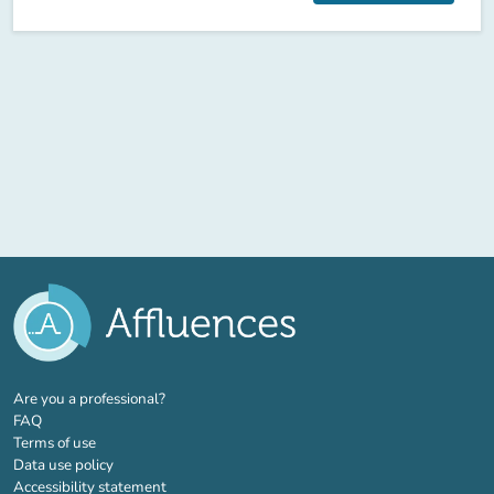
(new tab)
Are you a professional?
FAQ
Terms of use
Data use policy
Accessibility statement