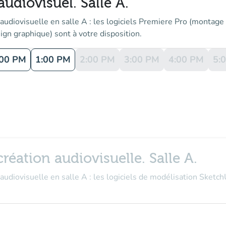
udiovisuel. Salle A.
audiovisuelle en salle A : les logiciels Premiere Pro (montage
ign graphique) sont à votre disposition.
:00 PM
1:00 PM
2:00 PM
3:00 PM
4:00 PM
5:
réation audiovisuelle. Salle A.
audiovisuelle en salle A : les logiciels de modélisation Sketc