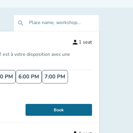
Place name, workshop...
search
person
1
seat
 est à votre disposition avec une
00 PM
6:00 PM
7:00 PM
Book