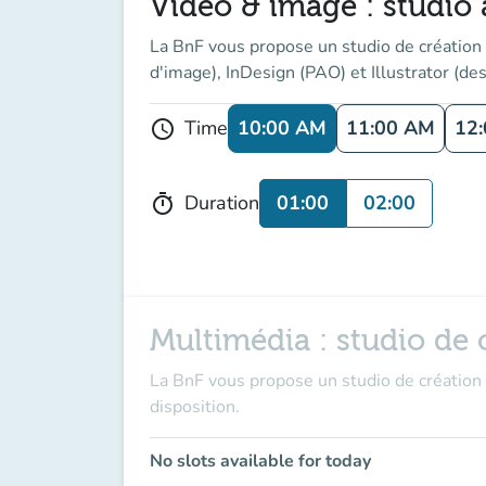
Vidéo & image : studio a
La BnF vous propose un studio de création 
d'image), InDesign (PAO) et Illustrator (des
10:00 AM
11:00 AM
12
Time
schedule
01:00
02:00
Duration
timer
Multimédia : studio de c
La BnF vous propose un studio de création 
disposition.
No slots available for today