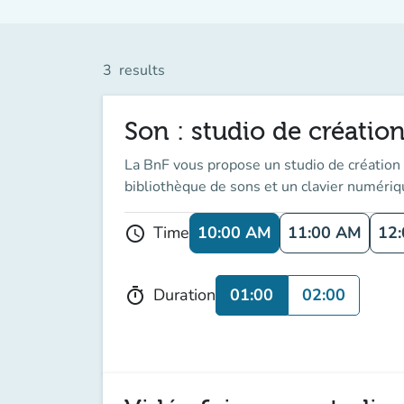
3
results
Son : studio de création
La BnF vous propose un studio de création a
bibliothèque de sons et un clavier numériq
10:00 AM
11:00 AM
12
Time
schedule
01:00
02:00
Duration
timer