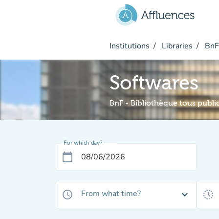
Go to main content
Institutions
Libraries
BnF 
Softwares
BnF - Bibliothèque tous publi
For which day?
calendar_today
From what time?
access_time
expand_more
history_toggle_off