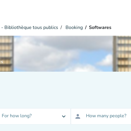
- Bibliothèque tous publics
Booking
Softwares
cs
For how long?
How many people?
expand_more
person