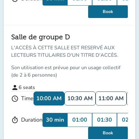
Book
Salle de groupe D
L'ACCÈS À CETTE SALLE EST RESERVÉ AUX
LECTEURS TITULAIRES D'UN TITRE D'ACCÈS.
Son utilisation est prévue pour un usage collectif
(de 2 à 6 personnes)
person
6
seats
10:00 AM
10:30 AM
11:00 AM
11:
Time
schedule
30 min
01:00
01:30
02:00
Duration
timer
Book