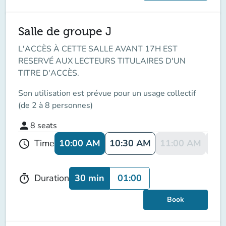
Salle de groupe J
L'ACCÈS À CETTE SALLE AVANT 17H EST
RESERVÉ AUX LECTEURS TITULAIRES D'UN
TITRE D'ACCÈS.
Son utilisation est prévue pour un usage collectif
(de 2 à 8 personnes)
person
8
seats
10:00 AM
10:30 AM
11:00 AM
11:
Time
schedule
30 min
01:00
Duration
timer
Book