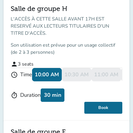
Salle de groupe H
L'ACCÈS À CETTE SALLE AVANT 17H EST
RESERVÉ AUX LECTEURS TITULAIRES D'UN
TITRE D'ACCÈS.
Son utilisation est prévue pour un usage collectif
(de 2 à 3 personnes)
person
3
seats
10:00 AM
10:30 AM
11:00 AM
11:
Time
schedule
30 min
Duration
timer
Book
Salle de groupe F