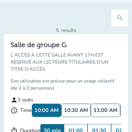
search
5
results
Salle de groupe G
L'ACCÈS À CETTE SALLE AVANT 17H EST
RESERVÉ AUX LECTEURS TITULAIRES D'UN
TITRE D'ACCÈS.
Son utilisation est prévue pour un usage collectif
(de 2 à 3 personnes)
person
3
seats
10:00 AM
10:30 AM
11:00 AM
11:
Time
schedule
30 min
01:00
01:30
02:00
Duration
timer