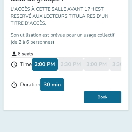
L'ACCÈS À CETTE SALLE AVANT 17H EST
RESERVÉ AUX LECTEURS TITULAIRES D'UN
TITRE D'ACCÈS.
Son utilisation est prévue pour un usage collectif
(de 2 à 6 personnes)
person
6
seats
2:00 PM
2:30 PM
3:00 PM
3:30 P
Time
schedule
30 min
Duration
timer
Book