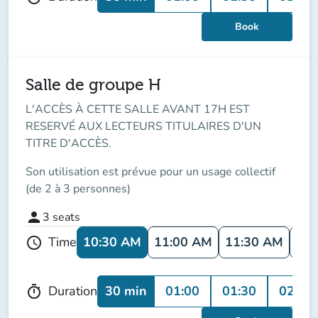
Book
Salle de groupe H
L'ACCÈS À CETTE SALLE AVANT 17H EST
RESERVÉ AUX LECTEURS TITULAIRES D'UN
TITRE D'ACCÈS.
Son utilisation est prévue pour un usage collectif
(de 2 à 3 personnes)
person
3
seats
10:30 AM
11:00 AM
11:30 AM
12:
Time
schedule
30 min
01:00
01:30
02:00
Duration
timer