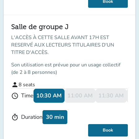
Book
Salle de groupe J
L'ACCÈS À CETTE SALLE AVANT 17H EST
RESERVÉ AUX LECTEURS TITULAIRES D'UN
TITRE D'ACCÈS.
Son utilisation est prévue pour un usage collectif
(de 2 à 8 personnes)
person
8
seats
10:30 AM
11:00 AM
11:30 AM
12:
Time
schedule
30 min
Duration
timer
Book