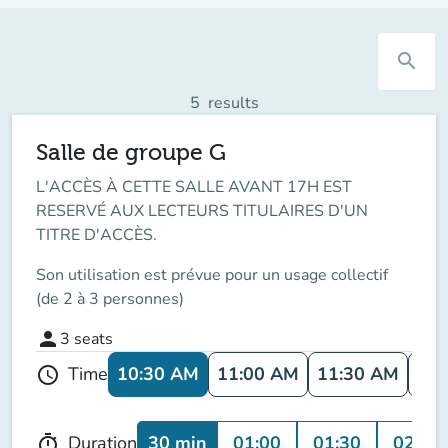
search
5
results
Salle de groupe G
L'ACCÈS À CETTE SALLE AVANT 17H EST
RESERVÉ AUX LECTEURS TITULAIRES D'UN
TITRE D'ACCÈS.
Son utilisation est prévue pour un usage collectif
(de 2 à 3 personnes)
person
3
seats
10:30 AM
11:00 AM
11:30 AM
12:
Time
schedule
30 min
01:00
01:30
02:00
Duration
timer