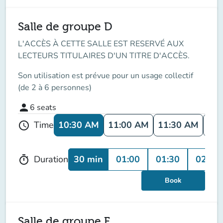
Salle de groupe D
L'ACCÈS À CETTE SALLE EST RESERVÉ AUX
LECTEURS TITULAIRES D'UN TITRE D'ACCÈS.
Son utilisation est prévue pour un usage collectif
(de 2 à 6 personnes)
person
6
seats
10:30 AM
11:00 AM
11:30 AM
12:
Time
schedule
30 min
01:00
01:30
02:00
Duration
timer
Book
Salle de groupe F