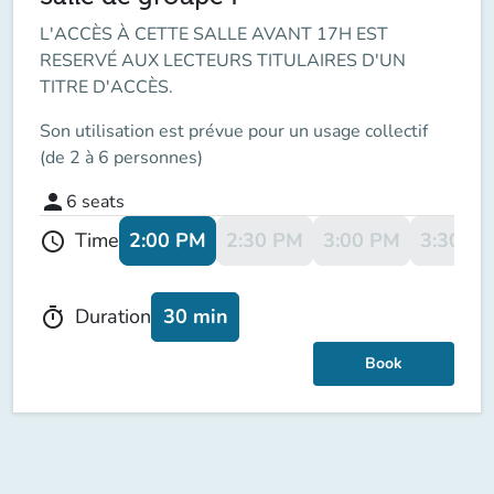
L'ACCÈS À CETTE SALLE AVANT 17H EST
RESERVÉ AUX LECTEURS TITULAIRES D'UN
TITRE D'ACCÈS.
Son utilisation est prévue pour un usage collectif
(de 2 à 6 personnes)
person
6
seats
2:00 PM
2:30 PM
3:00 PM
3:30 P
Time
schedule
30 min
Duration
timer
Book