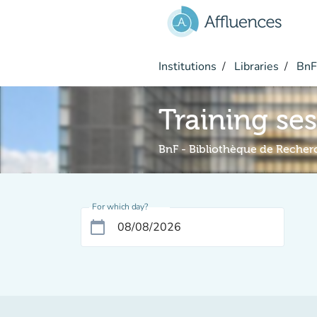
Go to main content
Institutions
Libraries
BnF 
Training se
BnF - Bibliothèque de Recher
For which day?
calendar_today