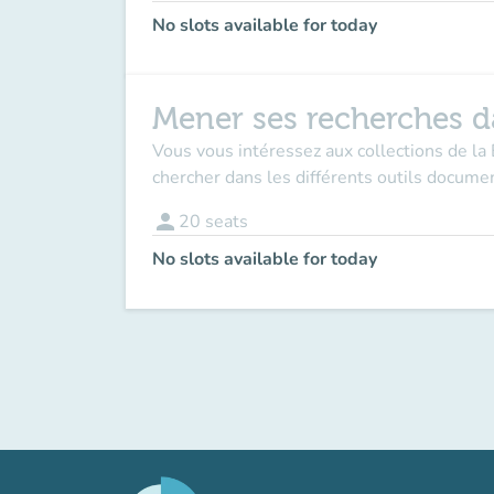
No slots available for today
Mener ses recherches da
Vous vous intéressez aux collections de la
chercher dans les différents outils docu
person
20
seats
No slots available for today