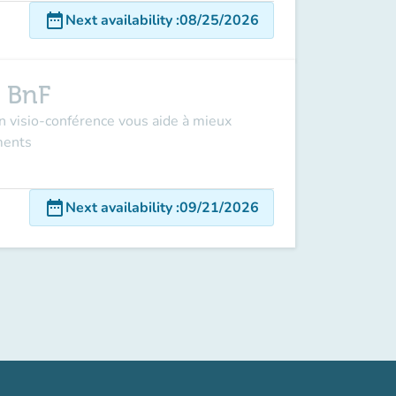
date_range
Next availability
:
08/25/2026
a BnF
n visio-conférence vous aide à mieux
ments
date_range
Next availability
:
09/21/2026