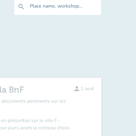
Place name, workshop...
search
la BnF
person
1
seat
s documents pertinents sur les
n présentiel sur le site F.-
ux jours avant le créneau choisi.