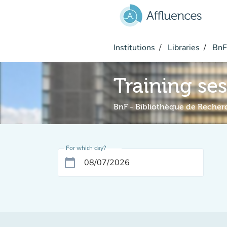
Go to main content
Institutions
Libraries
BnF 
Training se
BnF - Bibliothèque de Recher
For which day?
calendar_today