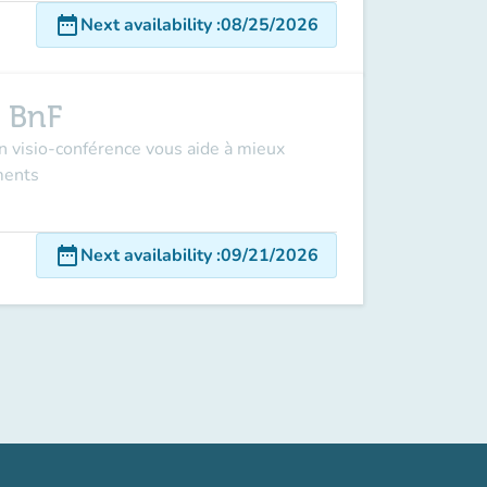
date_range
Next availability
:
08/25/2026
a BnF
n visio-conférence vous aide à mieux
ments
date_range
Next availability
:
09/21/2026