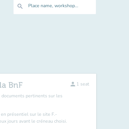
Place name, workshop...
search
la BnF
person
1
seat
s documents pertinents sur les
n présentiel sur le site F.-
ux jours avant le créneau choisi.