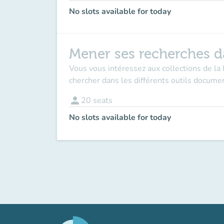
No slots available for today
Mener ses recherches da
Vous vous intéressez aux collections de la
chercher dans les différents outils docu
person
20
seats
No slots available for today