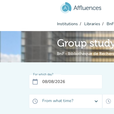
Go to main content
Institutions
Libraries
BnF 
Group stud
BnF - Bibliothèque de Recher
For which day?
calendar_today
From what time?
access_time
expand_more
history_toggle_off