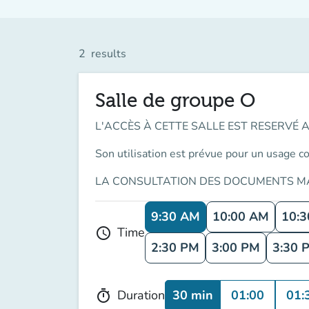
2
results
Salle de groupe O
L'ACCÈS À CETTE SALLE EST RESERVÉ 
Son utilisation est prévue pour un usage co
LA CONSULTATION DES DOCUMENTS MA
9:30 AM
10:00 AM
10:
Time
schedule
2:30 PM
3:00 PM
3:30 
30 min
01:00
01:
Duration
timer