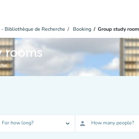
- Bibliothèque de Recherche
Booking
Group study room
y rooms
che
For how long?
How many people?
expand_more
person