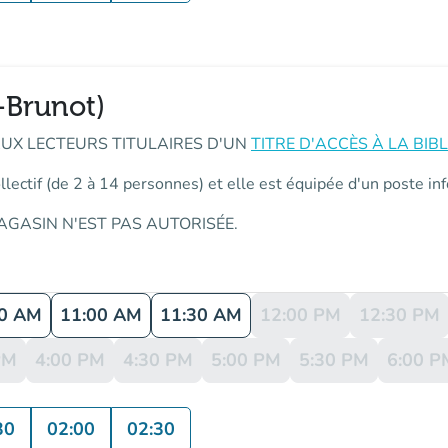
-Brunot)
AUX LECTEURS TITULAIRES D'UN
TITRE D'ACCÈS À LA BI
llectif (de 2 à 14 personnes) et elle est équipée d'un poste in
GASIN N'EST PAS AUTORISÉE.
30 AM
11:00 AM
11:30 AM
12:00 PM
12:30 PM
PM
4:00 PM
4:30 PM
5:00 PM
5:30 PM
6:00 P
30
02:00
02:30