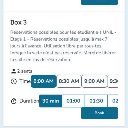
Box 3
Réservations possibles pour les étudiant·e·s UNIL -
Etage 1 - Réservations possibles jusqu'à max 7
jours à l'avance. Utilisation libre par tous·tes
lorsque la salle n'est pas réservée. Merci de libérer
la salle en cas de réservation.
person
2
seats
8:00 AM
8:30 AM
9:00 AM
9:30 A
Time
schedule
30 min
01:00
01:30
02:00
Duration
timer
Book