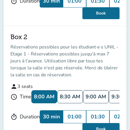
30 min
01:00
01:30
02:00
Duration
timer
Book
Box 2
Réservations possibles pour les étudiant·e·s UNIL -
Etage 1 - Réservations possibles jusqu'à max 7
jours à l'avance. Utilisation libre par tous·tes
lorsque la salle n'est pas réservée. Merci de libérer
la salle en cas de réservation.
person
3
seats
8:00 AM
8:30 AM
9:00 AM
9:30 A
Time
schedule
30 min
01:00
01:30
02:00
Duration
timer
Book