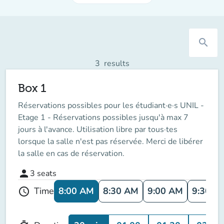
search
3
results
Box 1
Réservations possibles pour les étudiant·e·s UNIL -
Etage 1 - Réservations possibles jusqu'à max 7
jours à l'avance. Utilisation libre par tous·tes
lorsque la salle n'est pas réservée. Merci de libérer
la salle en cas de réservation.
person
3
seats
8:00 AM
8:30 AM
9:00 AM
9:30 A
Time
schedule