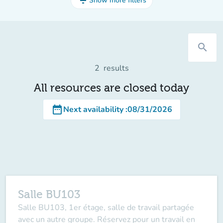
filter_list
Show more filters
search
2
results
All resources are closed today
date_range
Next availability
:
08/31/2026
Salle BU103
Salle BU103, 1er étage, salle de travail partagée
avec un autre groupe. Réservez pour un travail en