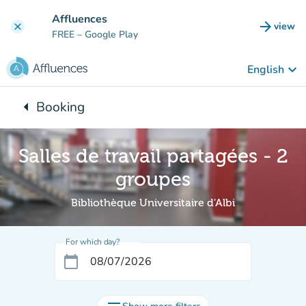
Go to main content
Affluences
arrow_forward
view
clear
(new t
FREE
– Google Play
keyboard_arrow_down
English
arrow_left
Booking
Back to:
Salles de travail partagées - 2
groupes
Bibliothèque Universitaire d'Albi
For which day?
calendar_today