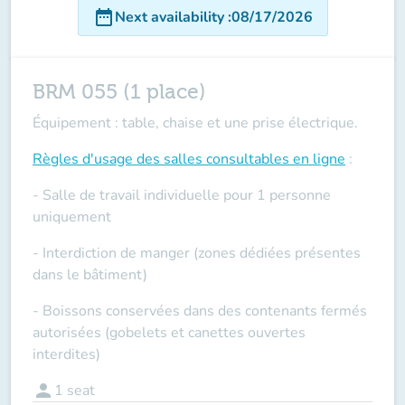
date_range
Next availability
:
08/17/2026
BRM 055 (1 place)
Équipement : table, chaise et une prise électrique.
Règles d'usage des salles
consultables en ligne
:
- Salle de travail individuelle pour 1 personne
uniquement
- Interdiction de manger (zones dédiées présentes
dans le bâtiment)
- Boissons conservées dans des contenants fermés
autorisées (gobelets et canettes ouvertes
interdites)
person
1
seat