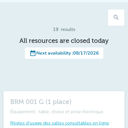
search
19
results
All resources are closed today
date_range
Next availability
:
08/17/2026
BRM 001 G (1 place)
Équipement : table, chaise et prise électrique.
Règles d'usage des salles
consultables en ligne
: