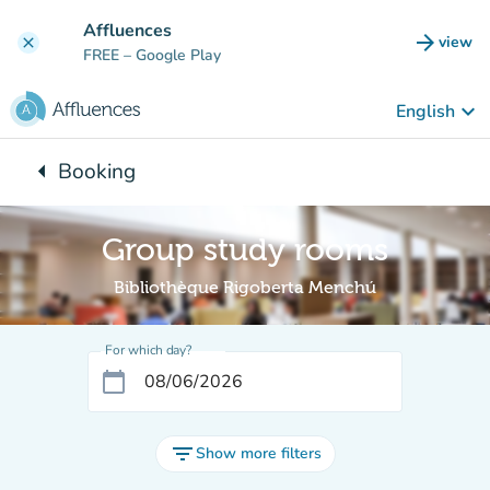
Go to main content
Affluences
arrow_forward
view
clear
(new t
FREE
– Google Play
keyboard_arrow_down
English
arrow_left
Booking
Back to:
Group study rooms
Bibliothèque Rigoberta Menchú
For which day?
calendar_today
filter_list
Show more filters