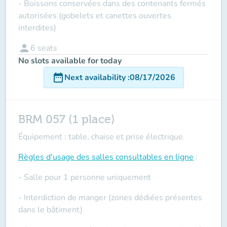
- Boissons conservées dans des contenants fermés
autorisées (gobelets et canettes ouvertes
interdites)
person
6
seats
No slots available for today
date_range
Next availability
:
08/17/2026
BRM 057 (1 place)
Équipement : table, chaise et prise électrique.
Règles d'usage des salles
consultables en ligne
:
- Salle pour 1 personne uniquement
- Interdiction de manger (zones dédiées présentes
dans le bâtiment)