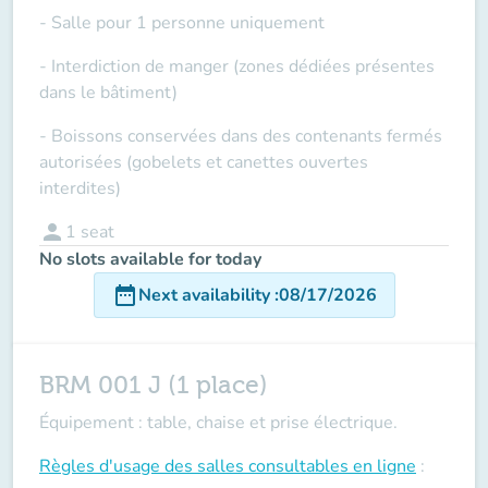
- Salle pour 1 personne uniquement
- Interdiction de manger (zones dédiées présentes
dans le bâtiment)
- Boissons conservées dans des contenants fermés
autorisées (gobelets et canettes ouvertes
interdites)
person
1
seat
No slots available for today
date_range
Next availability
:
08/17/2026
BRM 001 J (1 place)
Équipement : table, chaise et prise électrique.
Règles d'usage des salles
consultables en ligne
: