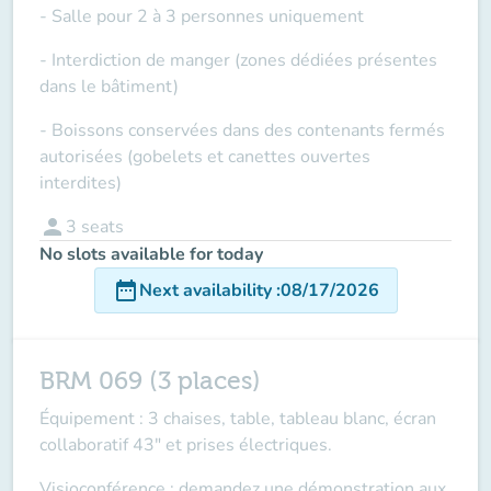
- Salle pour 2 à 3 personnes uniquement
- Interdiction de manger (zones dédiées présentes
dans le bâtiment)
- Boissons conservées dans des contenants fermés
autorisées (gobelets et canettes ouvertes
interdites)
person
3
seats
No slots available for today
date_range
Next availability
:
08/17/2026
BRM 069 (3 places)
Équipement : 3 chaises, table, tableau blanc, écran
collaboratif 43" et prises électriques.
Visioconférence : demandez une démonstration aux