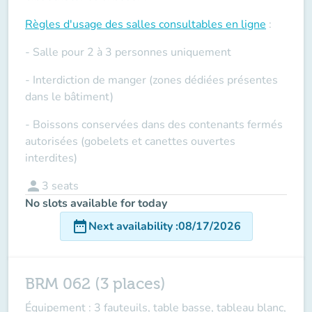
Règles d'usage des salles
consultables en ligne
:
- Salle pour 2 à 3 personnes uniquement
- Interdiction de manger (zones dédiées présentes
dans le bâtiment)
- Boissons conservées dans des contenants fermés
autorisées (gobelets et canettes ouvertes
interdites)
person
3
seats
No slots available for today
date_range
Next availability
:
08/17/2026
BRM 062 (3 places)
Équipement : 3 fauteuils, table basse, tableau blanc,