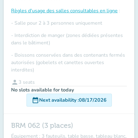
Règles d'usage des salles
consultables en ligne
:
- Salle pour 2 à 3 personnes uniquement
- Interdiction de manger (zones dédiées présentes
dans le bâtiment)
- Boissons conservées dans des contenants fermés
autorisées (gobelets et canettes ouvertes
interdites)
person
3
seats
No slots available for today
date_range
Next availability
:
08/17/2026
BRM 062 (3 places)
Équipement : 3 fauteuils, table basse, tableau blanc,