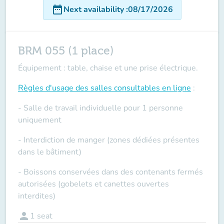
date_range
Next availability
:
08/17/2026
BRM 055 (1 place)
Équipement : table, chaise et une prise électrique.
Règles d'usage des salles
consultables en ligne
:
- Salle de travail individuelle pour 1 personne
uniquement
- Interdiction de manger (zones dédiées présentes
dans le bâtiment)
- Boissons conservées dans des contenants fermés
autorisées (gobelets et canettes ouvertes
interdites)
person
1
seat