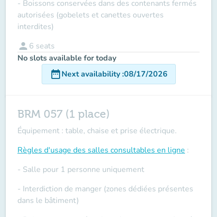
- Boissons conservées dans des contenants fermés
autorisées (gobelets et canettes ouvertes
interdites)
person
6
seats
No slots available for today
date_range
Next availability
:
08/17/2026
BRM 057 (1 place)
Équipement : table, chaise et prise électrique.
Règles d'usage des salles
consultables en ligne
:
- Salle pour 1 personne uniquement
- Interdiction de manger (zones dédiées présentes
dans le bâtiment)