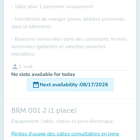
- Salle pour 1 personne uniquement
- Interdiction de manger (zones dédiées présentes
dans le bâtiment)
- Boissons conservées dans des contenants fermés
autorisées (gobelets et canettes ouvertes
interdites)
person
1
seat
No slots available for today
date_range
Next availability
:
08/17/2026
BRM 001 J (1 place)
Équipement : table, chaise et prise électrique.
Règles d'usage des salles
consultables en ligne
: