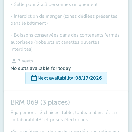
- Salle pour 2 à 3 personnes uniquement
- Interdiction de manger (zones dédiées présentes
dans le bâtiment)
- Boissons conservées dans des contenants fermés
autorisées (gobelets et canettes ouvertes
interdites)
person
3
seats
No slots available for today
date_range
Next availability
:
08/17/2026
BRM 069 (3 places)
Équipement : 3 chaises, table, tableau blanc, écran
collaboratif 43" et prises électriques.
Visioconférence : demandez une démonstration aux