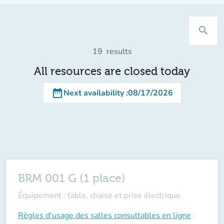
search
19
results
All resources are closed today
date_range
Next availability
:
08/17/2026
BRM 001 G (1 place)
Équipement : table, chaise et prise électrique.
Règles d'usage des salles
consultables en ligne
: