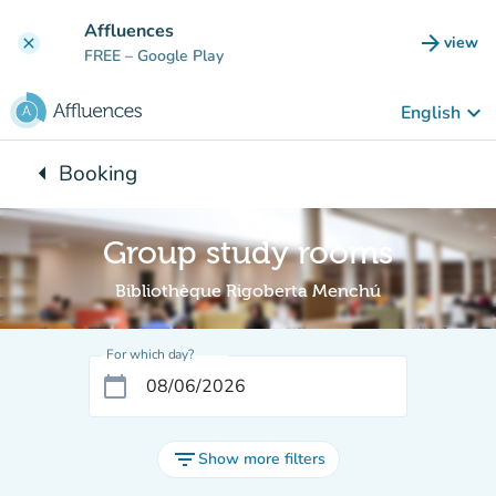
Go to main content
Affluences
arrow_forward
view
clear
(new t
FREE
– Google Play
keyboard_arrow_down
English
arrow_left
Booking
Back to:
Group study rooms
Bibliothèque Rigoberta Menchú
For which day?
calendar_today
filter_list
Show more filters