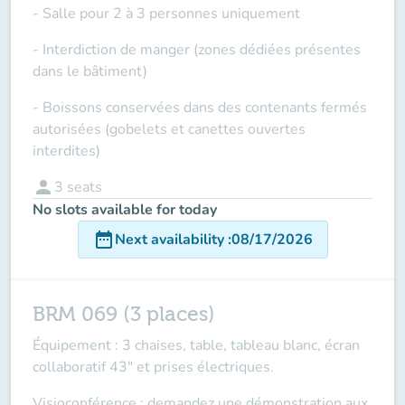
- Salle pour 2 à 3 personnes uniquement
- Interdiction de manger (zones dédiées présentes
dans le bâtiment)
- Boissons conservées dans des contenants fermés
autorisées (gobelets et canettes ouvertes
interdites)
person
3
seats
No slots available for today
date_range
Next availability
:
08/17/2026
BRM 069 (3 places)
Équipement : 3 chaises, table, tableau blanc, écran
collaboratif 43" et prises électriques.
Visioconférence : demandez une démonstration aux