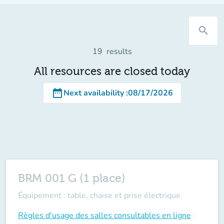
search
19
results
All resources are closed today
date_range
Next availability
:
08/17/2026
BRM 001 G (1 place)
Équipement : table, chaise et prise électrique.
Règles d'usage des salles
consultables en ligne
: