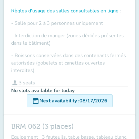
Règles d'usage des salles
consultables en ligne
:
- Salle pour 2 à 3 personnes uniquement
- Interdiction de manger (zones dédiées présentes
dans le bâtiment)
- Boissons conservées dans des contenants fermés
autorisées (gobelets et canettes ouvertes
interdites)
person
3
seats
No slots available for today
date_range
Next availability
:
08/17/2026
BRM 062 (3 places)
Équipement : 3 fauteuils, table basse, tableau blanc,