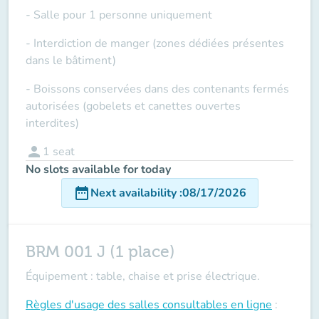
- Salle pour 1 personne uniquement
- Interdiction de manger (zones dédiées présentes
dans le bâtiment)
- Boissons conservées dans des contenants fermés
autorisées (gobelets et canettes ouvertes
interdites)
person
1
seat
No slots available for today
date_range
Next availability
:
08/17/2026
BRM 001 J (1 place)
Équipement : table, chaise et prise électrique.
Règles d'usage des salles
consultables en ligne
: