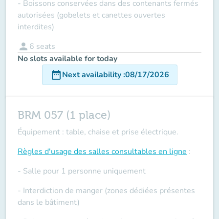
- Boissons conservées dans des contenants fermés
autorisées (gobelets et canettes ouvertes
interdites)
person
6
seats
No slots available for today
date_range
Next availability
:
08/17/2026
BRM 057 (1 place)
Équipement : table, chaise et prise électrique.
Règles d'usage des salles
consultables en ligne
:
- Salle pour 1 personne uniquement
- Interdiction de manger (zones dédiées présentes
dans le bâtiment)