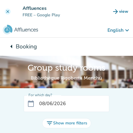
Go to main content
Affluences
arrow_forward
view
clear
(new t
FREE
– Google Play
keyboard_arrow_down
English
arrow_left
Booking
Back to:
Group study rooms
Bibliothèque Rigoberta Menchú
For which day?
calendar_today
filter_list
Show more filters