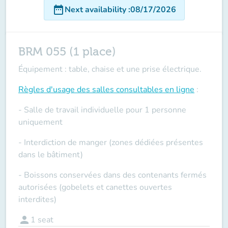
date_range
Next availability
:
08/17/2026
BRM 055 (1 place)
Équipement : table, chaise et une prise électrique.
Règles d'usage des salles
consultables en ligne
:
- Salle de travail individuelle pour 1 personne
uniquement
- Interdiction de manger (zones dédiées présentes
dans le bâtiment)
- Boissons conservées dans des contenants fermés
autorisées (gobelets et canettes ouvertes
interdites)
person
1
seat