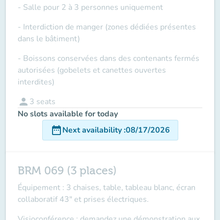
- Salle pour 2 à 3 personnes uniquement
- Interdiction de manger (zones dédiées présentes
dans le bâtiment)
- Boissons conservées dans des contenants fermés
autorisées (gobelets et canettes ouvertes
interdites)
person
3
seats
No slots available for today
date_range
Next availability
:
08/17/2026
BRM 069 (3 places)
Équipement : 3 chaises, table, tableau blanc, écran
collaboratif 43" et prises électriques.
Visioconférence : demandez une démonstration aux