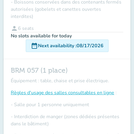
- Boissons conservées dans des contenants fermés
autorisées (gobelets et canettes ouvertes
interdites)
person
6
seats
No slots available for today
date_range
Next availability
:
08/17/2026
BRM 057 (1 place)
Équipement : table, chaise et prise électrique.
Règles d'usage des salles
consultables en ligne
:
- Salle pour 1 personne uniquement
- Interdiction de manger (zones dédiées présentes
dans le bâtiment)