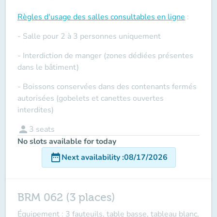
Règles d'usage des salles
consultables en ligne
:
- Salle pour 2 à 3 personnes uniquement
- Interdiction de manger (zones dédiées présentes
dans le bâtiment)
- Boissons conservées dans des contenants fermés
autorisées (gobelets et canettes ouvertes
interdites)
person
3
seats
No slots available for today
date_range
Next availability
:
08/17/2026
BRM 062 (3 places)
Équipement : 3 fauteuils, table basse, tableau blanc,