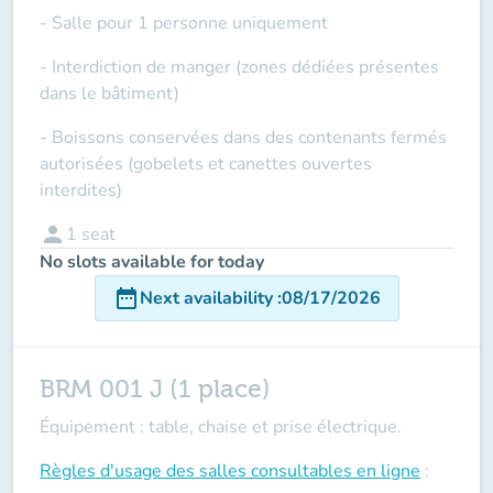
- Salle pour 1 personne uniquement
- Interdiction de manger (zones dédiées présentes
dans le bâtiment)
- Boissons conservées dans des contenants fermés
autorisées (gobelets et canettes ouvertes
interdites)
person
1
seat
No slots available for today
date_range
Next availability
:
08/17/2026
BRM 001 J (1 place)
Équipement : table, chaise et prise électrique.
Règles d'usage des salles
consultables en ligne
: