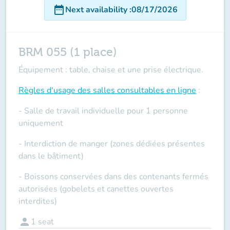
date_range
Next availability
:
08/17/2026
BRM 055 (1 place)
Équipement : table, chaise et une prise électrique.
Règles d'usage des salles
consultables en ligne
:
- Salle de travail individuelle pour 1 personne
uniquement
- Interdiction de manger (zones dédiées présentes
dans le bâtiment)
- Boissons conservées dans des contenants fermés
autorisées (gobelets et canettes ouvertes
interdites)
person
1
seat