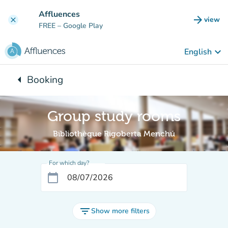
Go to main content
Affluences
arrow_forward
view
clear
(new t
FREE
– Google Play
keyboard_arrow_down
English
arrow_left
Booking
Back to:
Group study rooms
Bibliothèque Rigoberta Menchú
For which day?
calendar_today
filter_list
Show more filters