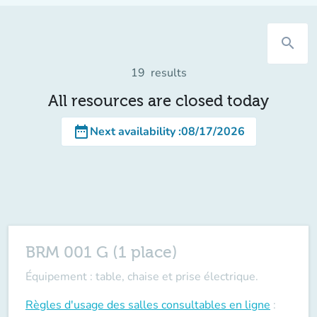
search
19
results
All resources are closed today
date_range
Next availability
:
08/17/2026
BRM 001 G (1 place)
Équipement : table, chaise et prise électrique.
Règles d'usage des salles
consultables en ligne
: