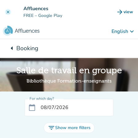
Go to main content
Affluences
arrow_forward
view
clear
(new t
FREE
– Google Play
keyboard_arrow_down
English
arrow_left
Booking
Back to:
Salle de travail en groupe
Bibliothèque Formation-enseignants
For which day?
calendar_today
filter_list
Show more filters