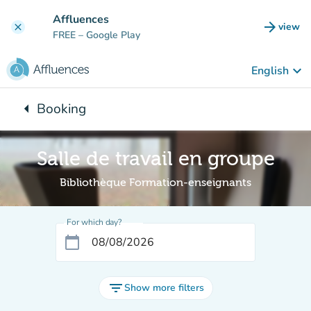
Go to main content
Affluences
arrow_forward
view
clear
(new t
FREE
– Google Play
keyboard_arrow_down
English
arrow_left
Booking
Back to:
Salle de travail en groupe
Bibliothèque Formation-enseignants
For which day?
calendar_today
filter_list
Show more filters