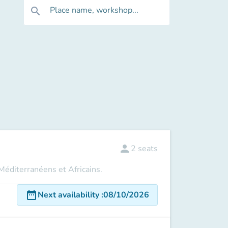
Place name, workshop...
search
person
2
seats
 Méditerranéens et Africains.
date_range
Next availability
:
08/10/2026